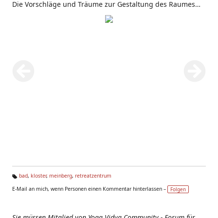
Die Vorschläge und Träume zur Gestaltung des Raumes
mehren sich.
bad
,
kloster
,
meinberg
,
retreatzentrum
Ta
E-Mail an mich, wenn Personen einen Kommentar hinterlassen –
Folgen
g
s:
Sie müssen Mitglied von Yoga Vidya Community - Forum für