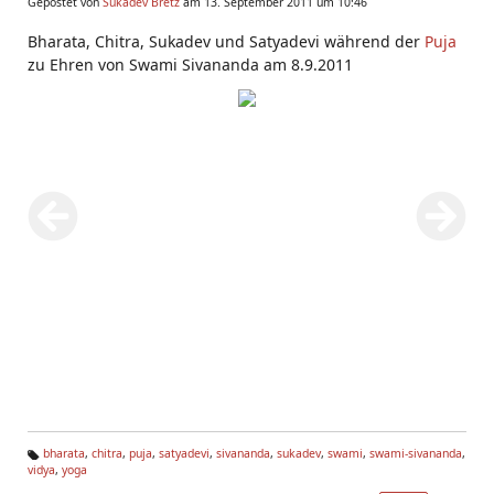
Gepostet von
Sukadev Bretz
am 13. September 2011 um 10:46
Bharata, Chitra, Sukadev und Satyadevi während der
Puja
zu Ehren von Swami Sivananda am 8.9.2011
bharata
,
chitra
,
puja
,
satyadevi
,
sivananda
,
sukadev
,
swami
,
swami-sivananda
,
vidya
,
yoga
Ta
g