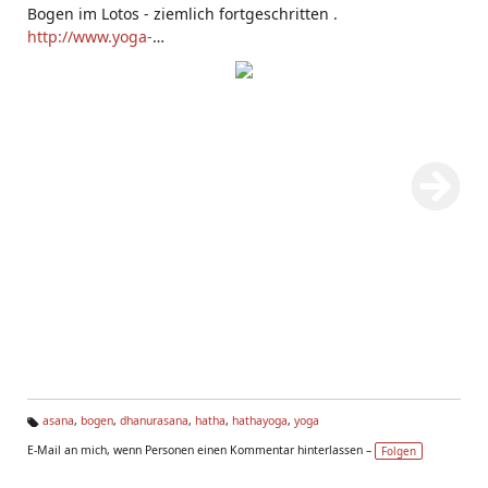
Bogen im Lotos - ziemlich fortgeschritten .
http://www.yoga-
vidya.de/Asana_Uebungsplaene/Dhanurasana.html
asana
,
bogen
,
dhanurasana
,
hatha
,
hathayoga
,
yoga
Ta
E-Mail an mich, wenn Personen einen Kommentar hinterlassen –
Folgen
g
s: