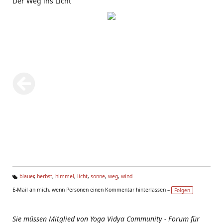
Der Weg ins Licht
blauer
,
herbst
,
himmel
,
licht
,
sonne
,
weg
,
wind
Ta
E-Mail an mich, wenn Personen einen Kommentar hinterlassen –
Folgen
g
s:
Sie müssen Mitglied von Yoga Vidya Community - Forum für