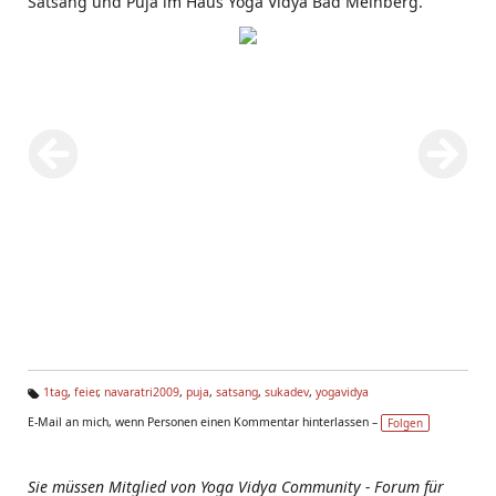
Satsang und Puja im Haus Yoga Vidya Bad Meinberg.
1tag
,
feier
,
navaratri2009
,
puja
,
satsang
,
sukadev
,
yogavidya
Ta
E-Mail an mich, wenn Personen einen Kommentar hinterlassen –
Folgen
g
s:
Sie müssen Mitglied von Yoga Vidya Community - Forum für