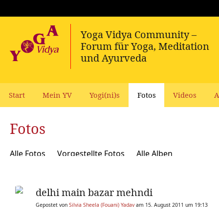
Start
Mein YV
Yogi(ni)s
Fotos
Videos
A
Fotos
Alle Fotos
Vorgestellte Fotos
Alle Alben
delhi main bazar mehndi
Gepostet von
Silvia Sheela (Fouani) Yadav
am 15. August 2011 um 19:13