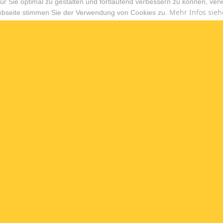
r Sie optimal zu gestalten und fortlaufend verbessern zu können, ver
Mehr Infos sieh
ebseite stimmen Sie der Verwendung von Cookies zu.