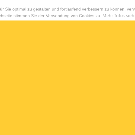
r Sie optimal zu gestalten und fortlaufend verbessern zu können, ver
Mehr Infos sieh
ebseite stimmen Sie der Verwendung von Cookies zu.