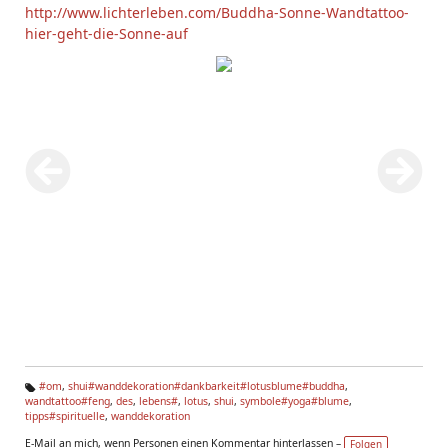
http://www.lichterleben.com/Buddha-Sonne-Wandtattoo-
hier-geht-die-Sonne-auf
#om
,
shui#wanddekoration#dankbarkeit#lotusblume#buddha
,
wandtattoo#feng
,
des
,
lebens#
,
lotus
,
shui
,
symbole#yoga#blume
,
Ta
tipps#spirituelle
,
wanddekoration
g
s:
E-Mail an mich, wenn Personen einen Kommentar hinterlassen –
Folgen