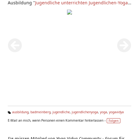
Ausbildung "
Jugendliche unterrichten Jugendlichen-Yoga
"
bei
Yoga Vidya Bad Meinberg
.
ausbildung
,
badmeinberg
,
jugendliche
,
jugendlichenyoga
,
yoga
,
yogavidya
Ta
E-Mail an mich, wenn Personen einen Kommentar hinterlassen –
Folgen
g
s:
Sie müssen Mitglied von Yoga Vidya Community - Forum für