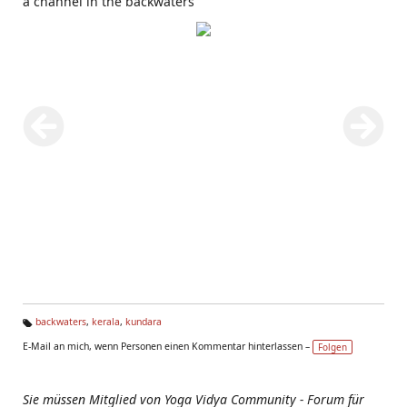
a channel in the backwaters
backwaters
,
kerala
,
kundara
Ta
E-Mail an mich, wenn Personen einen Kommentar hinterlassen –
Folgen
g
s:
Sie müssen Mitglied von Yoga Vidya Community - Forum für