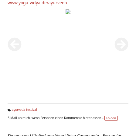
www.yoga-vidya.de/ayurveda
ayurveda festival
Ta
E-Mail an mich, wenn Personen einen Kommentar hinterlassen –
Folgen
g
s:
Sie müssen Mitglied von Yoga Vidya Community - Forum für