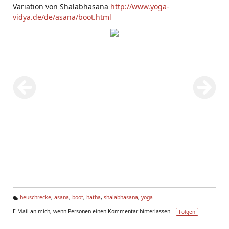
Variation von Shalabhasana
http://www.yoga-
vidya.de/de/asana/boot.html
heuschrecke
,
asana
,
boot
,
hatha
,
shalabhasana
,
yoga
Ta
E-Mail an mich, wenn Personen einen Kommentar hinterlassen –
Folgen
g
s: