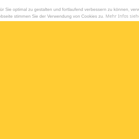
r Sie optimal zu gestalten und fortlaufend verbessern zu können, ver
Mehr Infos sieh
ebseite stimmen Sie der Verwendung von Cookies zu.