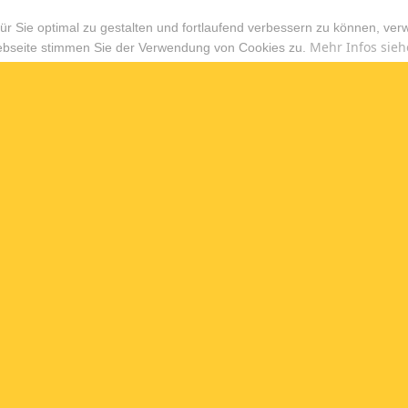
r Sie optimal zu gestalten und fortlaufend verbessern zu können, ver
Mehr Infos sieh
ebseite stimmen Sie der Verwendung von Cookies zu.