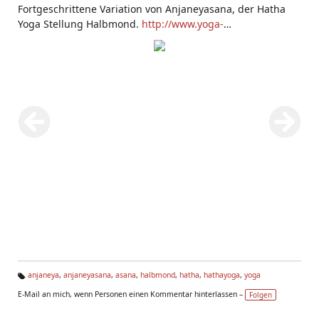
Fortgeschrittene Variation von Anjaneyasana, der Hatha
Yoga Stellung Halbmond.
http://www.yoga-
vidya.de/de/asana/halbmond.html
anjaneya
,
anjaneyasana
,
asana
,
halbmond
,
hatha
,
hathayoga
,
yoga
Ta
E-Mail an mich, wenn Personen einen Kommentar hinterlassen –
Folgen
g
s: