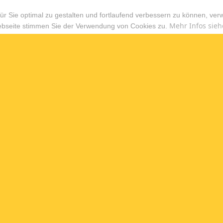
r Sie optimal zu gestalten und fortlaufend verbessern zu können, ver
Mehr Infos sieh
ebseite stimmen Sie der Verwendung von Cookies zu.