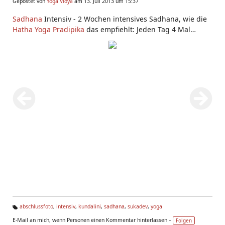
Gepostet von
Yoga Vidya
am 13. Juli 2013 um 15:37
Sadhana
Intensiv - 2 Wochen intensives Sadhana, wie die
Hatha Yoga Pradipika
das empfiehlt: Jeden Tag 4 Mal
Pranayama, 2 Mal Satsang, 2 Mal
Asanas
. Und zusätzlich
Vorträge/Frage-Antwort mit Sukadev. Eine tiefe Erfahrung
aus der Tradition des
Kundalini Yoga
. Jedes Jahr im Juni.
Hier siehst du Photos der Teilnehmer, von
Swamis
die zu
Besuch waren, Abschluss-Photos und mehr.
https://www.yoga-vidya.de/seminare/titel/sadhana-
intensiv-fortgeschrittene-praxis-fuer-den-erfahrenen-
uebenden.html
abschlussfoto
,
intensiv
,
kundalini
,
sadhana
,
sukadev
,
yoga
Ta
E-Mail an mich, wenn Personen einen Kommentar hinterlassen –
Folgen
g