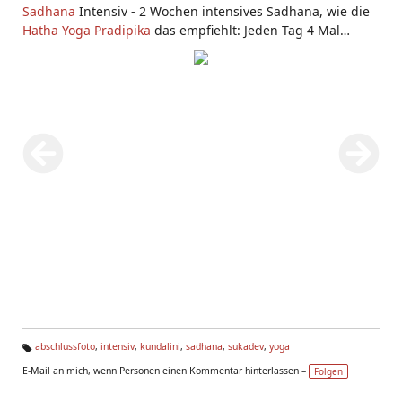
Sadhana
Intensiv - 2 Wochen intensives Sadhana, wie die
Hatha Yoga Pradipika
das empfiehlt: Jeden Tag 4 Mal
Pranayama, 2 Mal Satsang, 2 Mal
Asanas
. Und zusätzlich
Vorträge/Frage-Antwort mit Sukadev. Eine tiefe Erfahrung
aus der Tradition des
Kundalini Yoga
. Jedes Jahr im Juni.
Hier siehst du Photos der Teilnehmer, von
Swamis
die zu
Besuch waren, Abschluss-Photos und mehr.
https://www.yoga-vidya.de/seminare/titel/sadhana-
intensiv-fortgeschrittene-praxis-fuer-den-erfahrenen-
uebenden.html
abschlussfoto
,
intensiv
,
kundalini
,
sadhana
,
sukadev
,
yoga
Ta
E-Mail an mich, wenn Personen einen Kommentar hinterlassen –
Folgen
g
s: