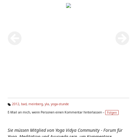
2012
,
bad
,
meinberg
,
yla
,
yoga-stunde
Ta
E-Mail an mich, wenn Personen einen Kommentar hinterlassen –
Folgen
g
s:
Sie müssen Mitglied von Yoga Vidya Community - Forum für
Yoga, Meditation und Ayurveda sein, um Kommentare