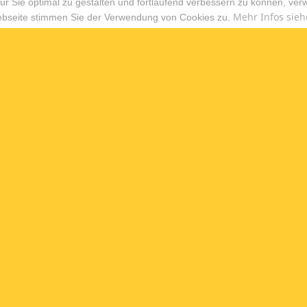
r Sie optimal zu gestalten und fortlaufend verbessern zu können, ver
Mehr Infos sieh
ebseite stimmen Sie der Verwendung von Cookies zu.