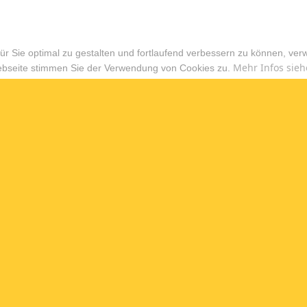
r Sie optimal zu gestalten und fortlaufend verbessern zu können, ver
Mehr Infos sieh
ebseite stimmen Sie der Verwendung von Cookies zu.