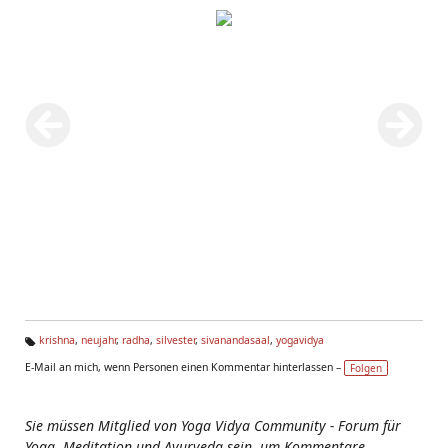
krishna
,
neujahr
,
radha
,
silvester
,
sivanandasaal
,
yogavidya
Ta
E-Mail an mich, wenn Personen einen Kommentar hinterlassen –
Folgen
g
s:
Sie müssen Mitglied von Yoga Vidya Community - Forum für
Yoga, Meditation und Ayurveda sein, um Kommentare