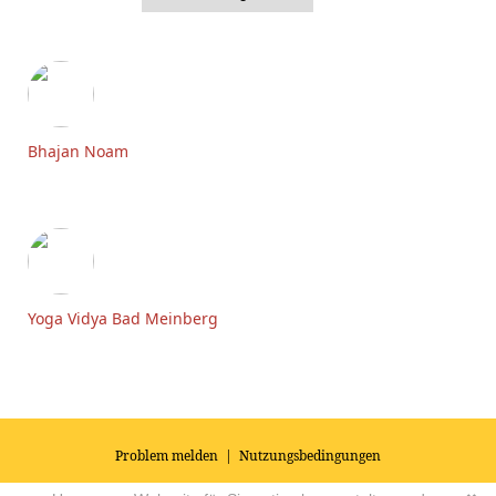
Bhajan Noam
Yoga Vidya Bad Meinberg
Problem melden
|
Nutzungsbedingungen
© 2026
Impressum
|
Datenschutz
|
AGB's
| Yoga Vidya Community -