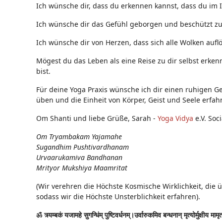
Ich wünsche dir, dass du erkennen kannst, dass du im 
Ich wünsche dir das Gefühl geborgen und beschützt zu s
Ich wünsche dir von Herzen, dass sich alle Wolken auflö
Mögest du das Leben als eine Reise zu dir selbst erken
bist.
Für deine Yoga Praxis wünsche ich dir einen ruhigen Ge
üben und die Einheit von Körper, Geist und Seele erfah
Om Shanti und liebe Grüße, Sarah -
Yoga Vidya
e.V. Soc
Om Tryambakam Yajamahe
Sugandhim Pushtivardhanam
Urvaarukamiva Bandhanan
Mrityor Mukshiya Maamritat
(Wir verehren die Höchste Kosmische Wirklichkeit, die 
sodass wir die Höchste Unsterblichkeit erfahren).
ॐ त्र्यम्बकं यजामहे सुगन्धिंम् पुष्टिवर्धनम्।उर्वारुकमिव बन्धनान् मृत्योर्मुक्षीय मामृ