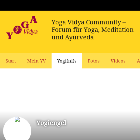
Start
Mein YV
Yogi(ni)s
Fotos
Videos
A
Yogiengel