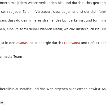
Innern mit jedem Wesen verbunden bist und durch nichts getrennt
ein zu jeder Zeit, im Vertrauen, dass da jemand ist der dich führt
sen, dass du dein inneres strahlendes Licht erkennst und für immer
nen, eine Reise zu deiner wahren Natur, welche unsterblich ist - 
ist in den
Asanas
, neue Energie durch
Pranayama
und tiefe Erleb
ren.
ialmedia Team
überallhin ausstrahlt und das Wohlergehen aller Wesen bewirkt. Mög
तात्