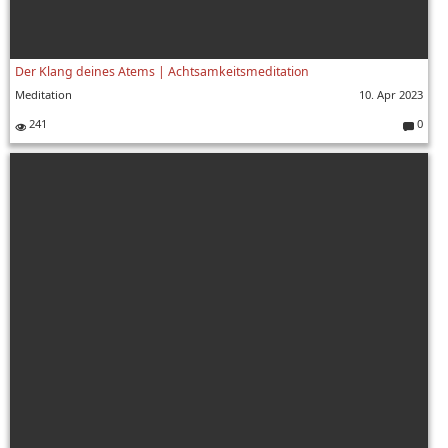
Der Klang deines Atems | Achtsamkeitsmeditation
Meditation
10. Apr 2023
241
0
Komment