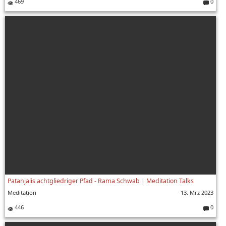
469
0
Komment
Patanjalis achtgliedriger Pfad - Rama Schwab | Meditation Talks
Meditation
13. Mrz 2023
446
0
Komment