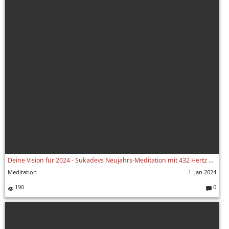
Deine Vision für 2024 - Sukadevs Neujahrs-Meditation mit 432 Hertz Frequenz
Meditation
1. Jan 2024
190
0
Komment