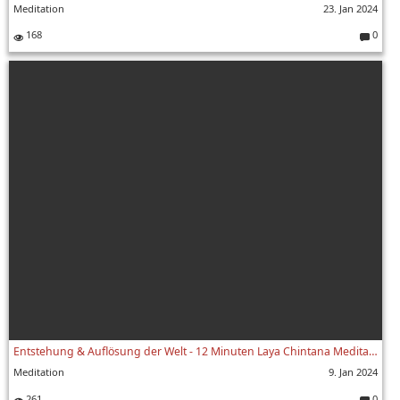
Meditation
23. Jan 2024
168
0
Komment
Entstehung & Auflösung der Welt - 12 Minuten Laya Chintana Meditation mit Sukadev
Meditation
9. Jan 2024
261
0