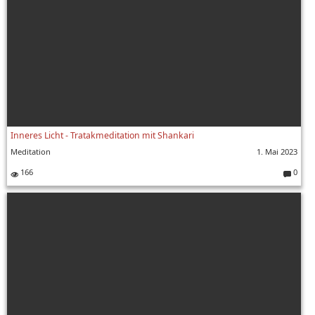
Inneres Licht - Tratakmeditation mit Shankari
Meditation
1. Mai 2023
166
0
Komment