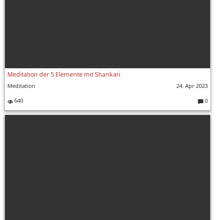
Meditation der 5 Elemente mit Shankari
Meditation
24. Apr 2023
640
0
Komment