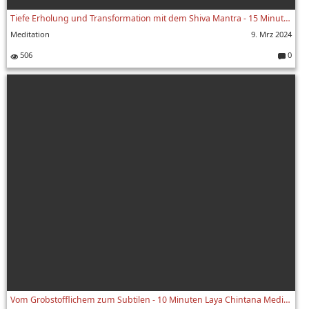
Tiefe Erholung und Transformation mit dem Shiva Mantra - 15 Minuten Tiefenentspannung mit Sukadev
Meditation
9. Mrz 2024
506
0
Komment
Vom Grobstofflichem zum Subtilen - 10 Minuten Laya Chintana Meditation mit Sukadev