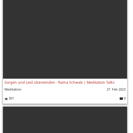
Sorgen und Leid überwinden - Rama Schwab | Meditation Talks
Meditation
27. Feb 2023
301
0
Komment