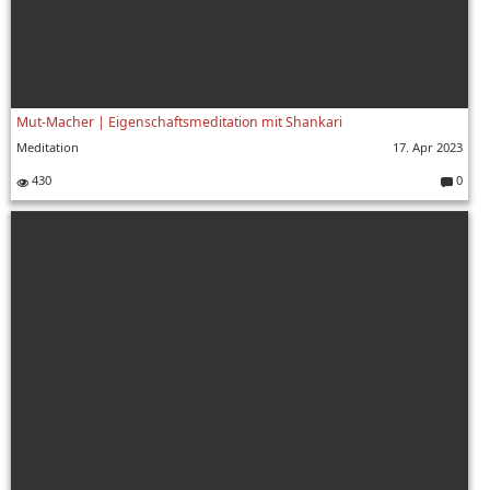
Mut-Macher | Eigenschaftsmeditation mit Shankari
Meditation
17. Apr 2023
430
0
Komment