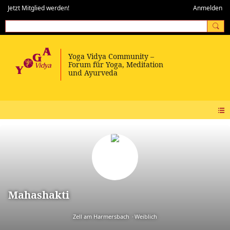
Jetzt Mitglied werden!
Anmelden
Mahashakti
Zell am Harmersbach
Weiblich