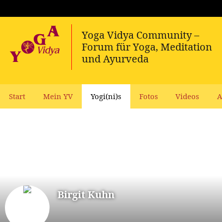
Start
Mein YV
Yogi(ni)s
Fotos
Videos
A
Birgit Kuhn