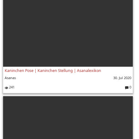
Kaninchen Pose | Kaninchen Stellung | Asanalexikon
Asanas
30. Jul 2020
241
0
Komment