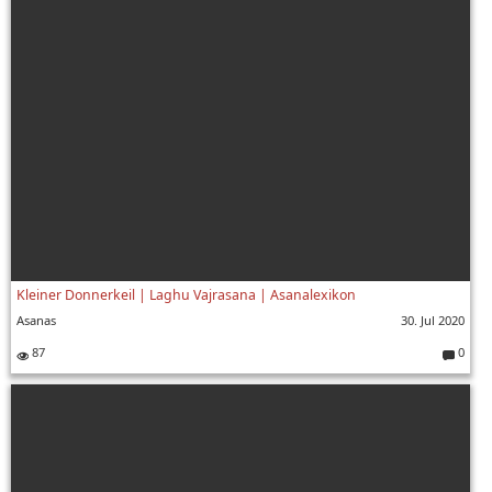
Kleiner Donnerkeil | Laghu Vajrasana | Asanalexikon
Asanas
30. Jul 2020
87
0
Komment