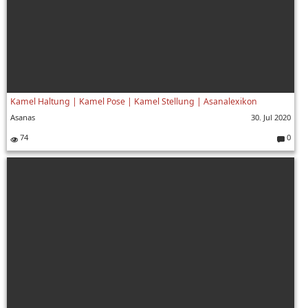
Kamel Haltung | Kamel Pose | Kamel Stellung | Asanalexikon
Asanas
30. Jul 2020
74
0
Komment