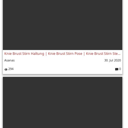
Knie Brust Stirn Haltung | Knie Brust Stirn Pose | Knie Brust Stirn Stellung | Asanalexikon
Asanas
30. Jul 2020
294
0
Komment