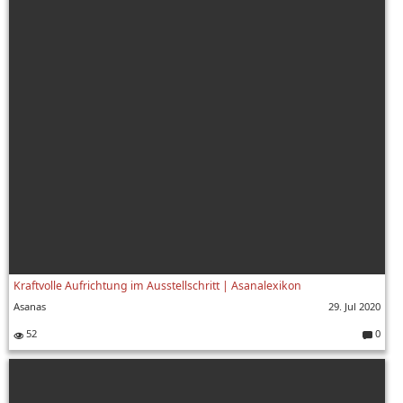
Kraftvolle Aufrichtung im Ausstellschritt | Asanalexikon
Asanas
29. Jul 2020
52
0
Komment