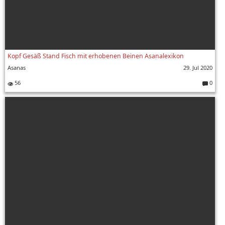
Kopf Gesäß Stand Fisch mit erhobenen Beinen Asanalexikon
Asanas
29. Jul 2020
56
0
Komment