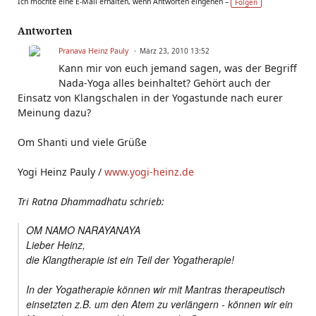
Ich möchte eine E-Mail erhalten, wenn Antworten eingehen –
Folgen
g
s:
Antworten
Pranava Heinz Pauly
März 23, 2010 13:52
Kann mir von euch jemand sagen, was der Begriff
Nada-Yoga alles beinhaltet? Gehört auch der
Einsatz von Klangschalen in der Yogastunde nach eurer
Meinung dazu?
Om Shanti und viele Grüße
Yogi Heinz Pauly /
www.yogi-heinz.de
Tri Ratna Dhammadhatu schrieb:
OM NAMO NARAYANAYA
Lieber Heinz,
die Klangtherapie ist ein Teil der Yogatherapie!
In der Yogatherapie können wir mit Mantras therapeutisch
einsetzten z.B. um den Atem zu verlängern - können wir ein