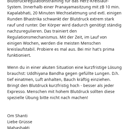
Blutdruckregulationstraining für das Herz-Kreislauf-
System. Innerhalb einer Pranayamasitzung mit zB 10 min.
Kapalabhati, 20 Minuten Wechselatmung und evtl. einigen
Runden Bhastrika schwankt der Blutdruck extrem stark
rauf und runter. Der Körper wird dadurch genötigt ständig
nachzuregulieren. Das trainiert den
Regulationsmechanismus. Mit der Zeit, im Lauf von
einigen Wochen, werden die meisten Menschen
kreislaufstabil. Probiere es mal aus. Bei mir hat's prima
funktioniert.
Wenn du in einer akuten Situation eine kurzfristige Lösung
brauchst: Uddhiyana Bandha gegen gefüllte Lungen. D.h.
tief einatmen, Luft anhalten, Bauch kräftig einziehen.
Bringt den Blutdruck kurzfristig hoch - besser als jeder
Expresso. Menschen mit hohem Blutdruck sollten diese
spezielle Übung bitte
nicht
nach machen!
Om Shanti
Liebe Grüsse
Mahashakti