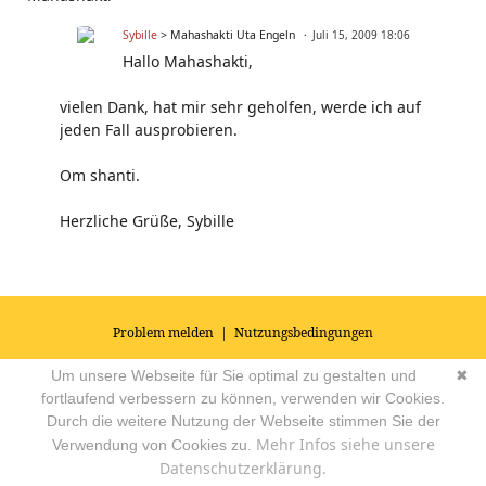
Sybille
> Mahashakti Uta Engeln
Juli 15, 2009 18:06
Hallo Mahashakti,
vielen Dank, hat mir sehr geholfen, werde ich auf
jeden Fall ausprobieren.
Om shanti.
Herzliche Grüße, Sybille
Problem melden
|
Nutzungsbedingungen
© 2026
Impressum
|
Datenschutz
|
AGB's
| Yoga Vidya Community -
Um unsere Webseite für Sie optimal zu gestalten und
✖
Forum für Yoga, Meditation und Ayurveda
Powered by
fortlaufend verbessern zu können, verwenden wir Cookies.
Durch die weitere Nutzung der Webseite stimmen Sie der
Mehr Infos siehe unsere
Verwendung von Cookies zu.
Datenschutzerklärung.