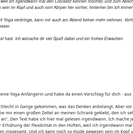
en, weil ich irgendwann mal den Lotussitz können möchte) und zum Abs
ein im Kopf und auch vom Körper her vorher, hinterher bin ich immer
 mit Yoga verbringe, kann mir auch am Abend keiner mehr nehmen. Vorh
esser.
st hast. Ich wünsche dir viel Spaß dabei und ein frohes Erwachen
r eine Yoga-Anfängerin und habe da einen Vorschlag für dich - au
 schlecht in Gange gekommen, was das Denken anbelangt. Aber vor
e mir einen großen Zettel an meinen Schrank geklebt, den ich se
ag an". Den Text habe ich hier mal gelesen irgendwann. Ich mac
Erhöhung der Flexibilität in den Hüften, weil ich irgendwann ma
en insgesamt. Und ich kann noch so müde gewesen sein im Kopf un