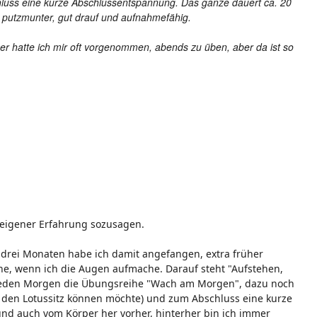
chluss eine kurze Abschlussentspannung. Das ganze dauert ca. 20
 putzmunter, gut drauf und aufnahmefähig.
er hatte ich mir oft vorgenommen, abends zu üben, aber da ist so
s eigener Erfahrung sozusagen.
 drei Monaten habe ich damit angefangen, extra früher
he, wenn ich die Augen aufmache. Darauf steht "Aufstehen,
he jeden Morgen die Übungsreihe "Wach am Morgen", dazu noch
l den Lotussitz können möchte) und zum Abschluss eine kurze
d auch vom Körper her vorher, hinterher bin ich immer