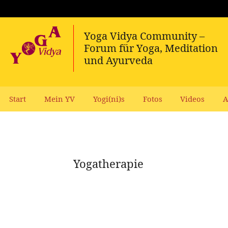
Start
Mein YV
Yogi(ni)s
Fotos
Videos
A
Yogatherapie