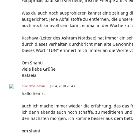
Yogapraxis baut sich viel neue, frische Energie auf. V
Was du auch noch ausprobieren kannst eine zeitlang d
ausgerichtet, jene Abfallstoffe zu entfernen, die un
auch noch sinnvoll sein kann, einmal in der Woche zu f
Keshava (Leiter des Ashram Nordsee) hat immer ein se
durch dieses verhalten durchbricht man alte Gewohnhe
Dieses Wort "TUN" erinnert mich immer an die Worte v
Om Shanti
viele liebe Grüße
Rafaela
elke deva amari
Juli 4, 2010 20:43
hallo heinz,
auch ich mache immer wieder die erfahrung, das das 
ich dann abends auch noch schaffe, zu meditieren und y
den nächsten morgen. ich komme besser aus dem bett
om shanti,