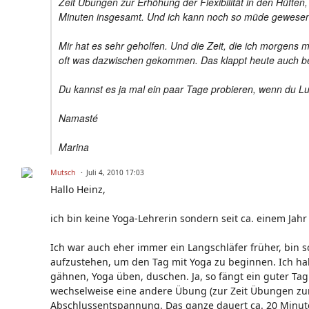
Zeit Übungen zur Erhöhung der Flexibilität in den Hüft
Minuten insgesamt. Und ich kann noch so müde gewesen s
Mir hat es sehr geholfen. Und die Zeit, die ich morgens
oft was dazwischen gekommen. Das klappt heute auch b
Du kannst es ja mal ein paar Tage probieren, wenn du Lu
Namasté
Marina
Mutsch
Juli 4, 2010 17:03
Hallo Heinz,
ich bin keine Yoga-Lehrerin sondern seit ca. einem Jah
Ich war auch eher immer ein Langschläfer früher, bin
aufzustehen, um den Tag mit Yoga zu beginnen. Ich hab
gähnen, Yoga üben, duschen. Ja, so fängt ein guter T
wechselweise eine andere Übung (zur Zeit Übungen zur 
Abschlussentspannung. Das ganze dauert ca. 20 Minut