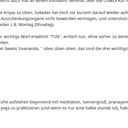
ielleicht auch mal an einem Kundalini Seminar, oder die Chakra Kur
ie Kriyas zu üben, Sukadev hat mich vor kurzem darauf wieder au
sere Ausscheidungsorgane nicht loswerden vermögen, und unterstüt
asten z.B. Montag (Shivatag).
hr wichtigs Wort erwähnt! "TUN", einfach tun, ohne vorher zu den
iten.
on Swami Sivananda, " üben üben üben, das sind die drei wichtigs
frühe aufstehen beginnend mit meditation, sonnengruß, pranayama
oga zu praktizieren (und wenn es nur eine halbe stunde ist), hab
.