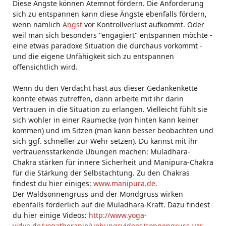
Diese Ängste können Atemnot fördern. Die Anforderung
sich zu entspannen kann diese Ängste ebenfalls fördern,
wenn nämlich
Angst
vor Kontrollverlust aufkommt. Oder
weil man sich besonders "engagiert" entspannen möchte -
eine etwas paradoxe Situation die durchaus vorkommt -
und die eigene Unfähigkeit sich zu entspannen
offensichtlich wird.
Wenn du den Verdacht hast aus dieser Gedankenkette
könnte etwas zutreffen, dann arbeite mit ihr darin
Vertrauen in die Situation zu erlangen. Vielleicht fühlt sie
sich wohler in einer Raumecke (von hinten kann keiner
kommen) und im Sitzen (man kann besser beobachten und
sich ggf. schneller zur Wehr setzen). Du kannst mit ihr
vertrauensstärkende Übungen machen: Muladhara-
Chakra stärken für innere Sicherheit und Manipura-Chakra
für die Stärkung der Selbstachtung. Zu den Chakras
findest du hier einiges:
www.manipura.de
.
Der Waldsonnengruss und der Mondgruss wirken
ebenfalls förderlich auf die Muladhara-Kraft. Dazu findest
du hier einige Videos:
http://www.yoga-
vidya.de/yogatherapie/uebungsvideos/sonnengruss-var...