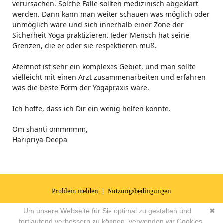
verursachen. Solche Fälle sollten medizinisch abgeklärt
werden. Dann kann man weiter schauen was möglich oder
unmöglich wäre und sich innerhalb einer Zone der
Sicherheit Yoga praktizieren. Jeder Mensch hat seine
Grenzen, die er oder sie respektieren muß.
Atemnot ist sehr ein komplexes Gebiet, und man sollte
vielleicht mit einen Arzt zusammenarbeiten und erfahren
was die beste Form der Yogapraxis wäre.
Ich hoffe, dass ich Dir ein wenig helfen konnte.
Om shanti ommmmm,
Haripriya-Deepa
Problem melden
|
Nutzungsbedingungen
© 2026
Impressum
|
Datenschutz
|
AGB's
| Yoga Vidya Community -
Um unsere Webseite für Sie optimal zu gestalten und
✖
Forum für Yoga, Meditation und Ayurveda
Powered by
fortlaufend verbessern zu können, verwenden wir Cookies.