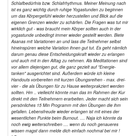
Schlafbedürfnis bzw. Schlafrhythmus. Meiner Meinung nach
ist es ganz wichtig durch ruhige Yogastunden zu beginnen
um das Körpergefühl wieder herzustellen und Blick auf die
eigenen Grenzen wieder zu schärfen. Die Fragen was tut mir
wirklich gut - was braucht mein Körper sollten auch in der
yogastunde unbedingt immer wieder gestellt werden. Biete
Asanas mit Variationen an und lass die Teilnehmer selbst
hineinspüren welche Variation ihnen gut tut. Es geht nämlich
darum genau diese Entscheidungskraft wieder zu erlangen
und auch mit in den Alltag zu nehmen. Als Meditationen sind
vor allem diejenigen gut, die ganz gezielt auf "Energie-
tanken" ausgerichtet sind. Außerdem würde ich kleine
Handouts vorbereiten mit kurzen Übungsreihen - max. drei-
vier - die als Übungen für zu Hause weiterprakziert werden
sollten. Hm .. vielleicht könnte man das im Rahmen der Kur
direkt mit den Teilnehmern erarbeiten. Jeder macht sich sein
persönliches 15 Min Programm mit den Übungen die ihm
gefallen. Lebensfreude wieder erlangen ist mit eines der
wesentlichen Punkte beim Burnout. .... Naja ich könnte da
noch ewig weiterschreiben .... wenn du noch genaueres
wissen magst dann melde dich einfach nochmal bei mir !