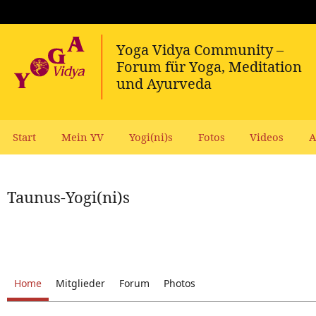
Start
Mein YV
Yogi(ni)s
Fotos
Videos
A
Taunus-Yogi(ni)s
Home
Mitglieder
Forum
Photos