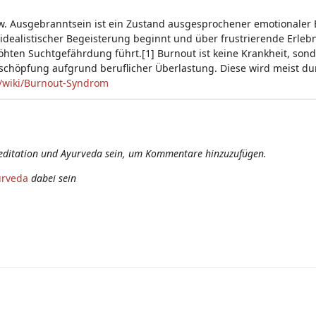
zw. Ausgebranntsein ist ein Zustand ausgesprochener emotionaler E
 idealistischer Begeisterung beginnt und über frustrierende Erle
öhten Suchtgefährdung führt.[1] Burnout ist keine Krankheit, son
rschöpfung aufgrund beruflicher Überlastung. Diese wird meist du
g/wiki/Burnout-Syndrom
editation und Ayurveda sein, um Kommentare hinzuzufügen.
urveda
dabei sein