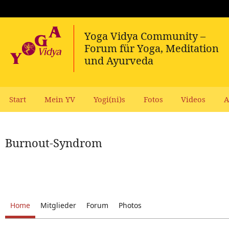
Start
Mein YV
Yogi(ni)s
Fotos
Videos
A
Burnout-Syndrom
Home
Mitglieder
Forum
Photos