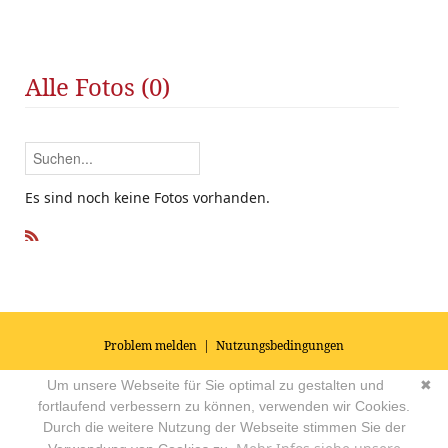
Alle Fotos (0)
Es sind noch keine Fotos vorhanden.
R
SS
Problem melden
|
Nutzungsbedingungen
© 2026
Impressum
|
Datenschutz
|
AGB's
| Yoga Vidya Community -
Um unsere Webseite für Sie optimal zu gestalten und
✖
Forum für Yoga, Meditation und Ayurveda
Powered by
fortlaufend verbessern zu können, verwenden wir Cookies.
Durch die weitere Nutzung der Webseite stimmen Sie der