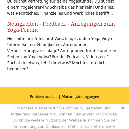
Du suchst Vertretung für deine Yogastunde? Du suchst
eine/n Yogalehrer/in? Schreibe das hier rein! Und alles,
was Rechtliches, Finanzielles und Werbliches betrifft...
Neuigkeiten - Feedback - Anregungen zum
Yoga-Forum
Hier bitte nur Infos und Vorschläge zu den Yoga Vidya
Internetseiten. Neuigkeiten, Anregungen,
Verbesserungsvorschläge? Anregungen für die anderen
Seiten von Yoga Vidya? Für die Podcasts, Videos etc.?
Suchst du etwas, fehlt dir etwas? Möchtest du dich
bedanken?
Problem melden
|
Nutzungsbedingungen
© 2026
Impressum
|
Datenschutz
|
AGB's
| Yoga Vidya Community -
Um unsere Webseite für Sie optimal zu gestalten und
✖
Forum für Yoga, Meditation und Ayurveda
Powered by
fortlaufend verbessern zu können, verwenden wir Cookies.
Durch die weitere Nutzung der Webseite stimmen Sie der
Mehr Infos siehe unsere
Verwendung von Cookies zu.