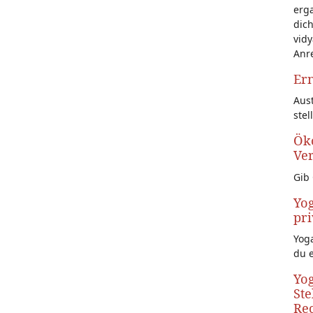
erg
dich
vidy
Anr
Ern
Aust
stel
Öko
Ve
Gib 
Yog
pri
Yoga
du 
Yog
Ste
Rec