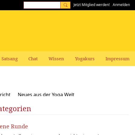
Jetzt Mitglied werden!
Anmelden
Satsang
Chat
Wissen
Yogakurs
Impressum
richt
Neues aus der Yoga Welt
ategorien
Frauen-Themen
Kundalini und Chakras
zepte, Vegan, Vegetarisch
fene Runde
rer gesucht: Stellenangebote Stellengesuche