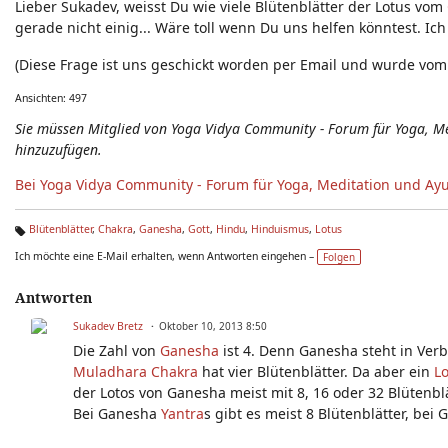
Lieber Sukadev, weisst Du wie viele Blütenblätter der Lotus vom
Neuigkeiten - Feedback - Anregungen zum Yoga-Forum
gerade nicht einig... Wäre toll wenn Du uns helfen könntest. Ich
(Diese Frage ist uns geschickt worden per Email und wurde vom Y
Ansichten: 497
Sie müssen Mitglied von Yoga Vidya Community - Forum für Yoga, 
hinzuzufügen.
Bei Yoga Vidya Community - Forum für Yoga, Meditation und Ay
Blütenblätter
,
Chakra
,
Ganesha
,
Gott
,
Hindu
,
Hinduismus
,
Lotus
Ta
Ich möchte eine E-Mail erhalten, wenn Antworten eingehen –
Folgen
g
s:
Antworten
Sukadev Bretz
Oktober 10, 2013 8:50
Die Zahl von
Ganesha
ist 4. Denn Ganesha steht in Ve
Muladhara Chakra
hat vier Blütenblätter. Da aber ein
Lo
der Lotos von Ganesha meist mit 8, 16 oder 32 Blütenblät
Bei Ganesha
Yantra
s gibt es meist 8 Blütenblätter, be