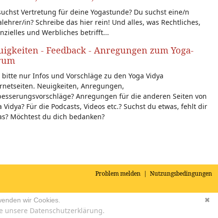
uchst Vertretung für deine Yogastunde? Du suchst eine/n
lehrer/in? Schreibe das hier rein! Und alles, was Rechtliches,
nzielles und Werbliches betrifft...
igkeiten - Feedback - Anregungen zum Yoga-
rum
 bitte nur Infos und Vorschläge zu den Yoga Vidya
rnetseiten. Neuigkeiten, Anregungen,
besserungsvorschläge? Anregungen für die anderen Seiten von
 Vidya? Für die Podcasts, Videos etc.? Suchst du etwas, fehlt dir
as? Möchtest du dich bedanken?
Problem melden
|
Nutzungsbedingungen
wenden wir Cookies.
✖
e unsere Datenschutzerklärung.