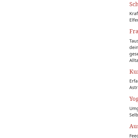
Sch
Kraf
Elfe
Fr
Tau
dein
gese
Allt
Kun
Erf
Astr
Yog
Umg
Sel
Au
Feed