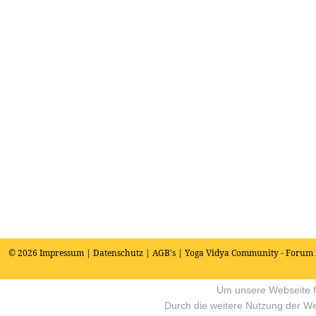
© 2026
Impressum
|
Datenschutz
|
AGB's
| Yoga Vidya Community - Forum 
Um unsere Webseite fü
Durch die weitere Nutzung der W