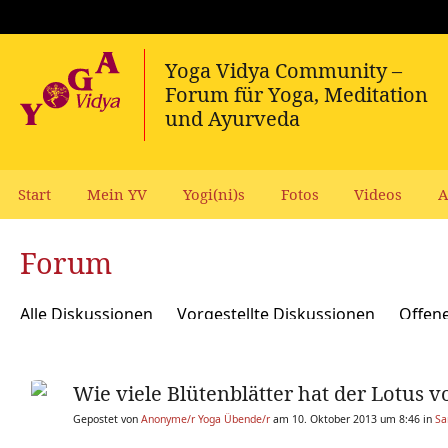
Start
Mein YV
Yogi(ni)s
Fotos
Videos
A
Forum
Alle Diskussionen
Vorgestellte Diskussionen
Offen
Meditation und Spiritualität
Sanskrit und Mantras
Wie viele Blütenblätter hat der Lotus 
Yoga Psychologie und Psychologische Yogatherapie
A
Gepostet von
Anonyme/r Yoga Übende/r
am 10. Oktober 2013 um 8:46 in
Sa
Ökologie, polit Engagement, soziale Verantwortung
Y