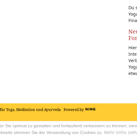
Du s
Yoga
Fina
Neu
Fo
Hier
Inte
Ver
Yoga
etw
für Yoga, Meditation und Ayurveda
Powered by
r Sie optimal zu gestalten und fortlaufend verbessern zu können, ver
Mehr Infos sieh
ebseite stimmen Sie der Verwendung von Cookies zu.