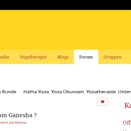
udio
Yogatherapie
Blogs
Forum
Gruppen
e Runde
Hatha Yoga, Yoga Übungen, Yogatherapie, Unter
Ayurveda
Schamanismus, Naturspiritualität und Yoga
K
vom Ganesha ?
usbildungen und Seminare bei Yoga Vidya
Ernährung, Re
Of
nskrit und Mantras
oga Bücher, CDs, DVDs und Co - privater Verkauf
Yogaleh