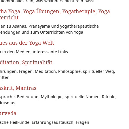
 kommt alles rein, was woanders nicht rein passt...
ha Yoga, Yoga Übungen, Yogatherapie, Yoga
erricht
gen zu Asanas, Pranayama und yogatherapeutische
endungen und zum Unterrichten von Yoga
es aus der Yoga Welt
 in den Medien, interessante Links
itation, Spiritualität
hrungen, Fragen: Meditation, Philosophie, spiritueller Weg,
iften
skrit, Mantras
prache, Bedeutung, Mythologie, spirituelle Namen, Rituale,
duismus
urveda
ische Heilkunde: Erfahrungsaustausch, Fragen