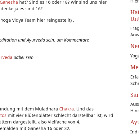
Hier
Ganesha
hat? Sind es 16 oder 18? Wir sind uns hier
 denke ja es sind 16?
Hat
Unt
oga Vidya Team hier reingestellt) .
Fra
Anw
Meditation und Ayurveda sein, um Kommentare
Neu
Yoga
urveda
dabei sein
Med
Erfa
Schr
San
Auss
rbindung mit dem Muladhara
Chakra
. Und das
Hin
tos
mit vier Blütenblätter schlecht darstellbar ist, wird
Ay
tern dargestellt, also Vielfache von 4.
i Gemälden mit Ganesha 16 oder 32.
Ind