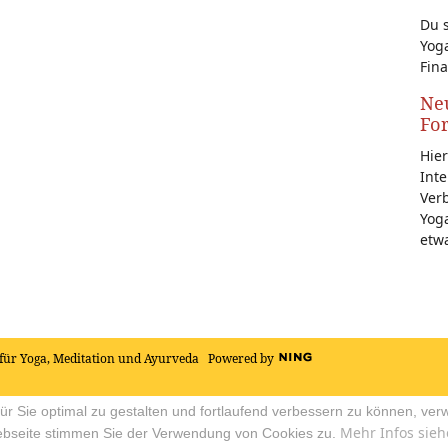
Du s
Yoga
Fina
Neu
Fo
Hier
Inte
Ver
Yoga
etw
für Yoga, Meditation und Ayurveda
Powered by
r Sie optimal zu gestalten und fortlaufend verbessern zu können, ver
Mehr Infos sieh
ebseite stimmen Sie der Verwendung von Cookies zu.