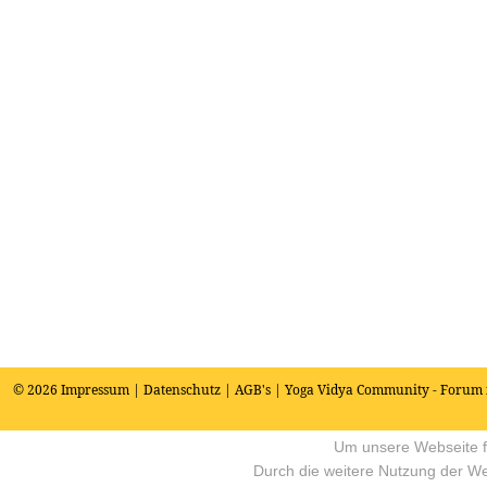
© 2026
Impressum
|
Datenschutz
|
AGB's
| Yoga Vidya Community - Forum 
Um unsere Webseite fü
Durch die weitere Nutzung der W