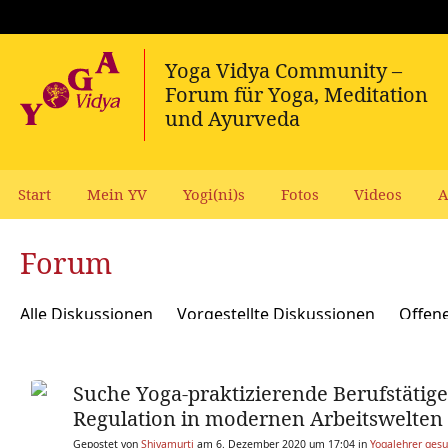
Start
Mein YV
Yogi(ni)s
Fotos
Videos
A
Forum
Alle Diskussionen
Vorgestellte Diskussionen
Offen
Meditation und Spiritualität
Sanskrit und Mantras
Suche Yoga-praktizierende Berufstätige
Yoga Psychologie und Psychologische Yogatherapie
A
Regulation in modernen Arbeitswelten
Ökologie, polit Engagement, soziale Verantwortung
Y
Gepostet von
Shivamurti
am 6. Dezember 2020 um 17:04 in
Yogalehrer gesu