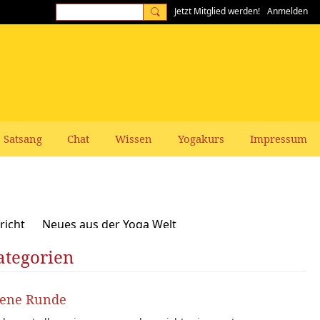
Jetzt Mitglied werden!
Anmelden
Satsang
Chat
Wissen
Yogakurs
Impressum
richt
Neues aus der Yoga Welt
ategorien
Frauen-Themen
Kundalini und Chakras
zepte, Vegan, Vegetarisch
fene Runde
rer gesucht: Stellenangebote Stellengesuche