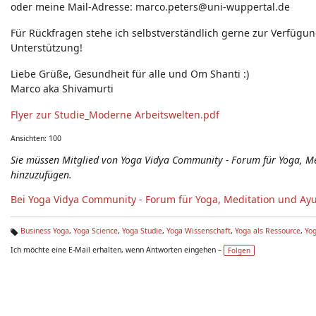
oder meine Mail-Adresse: marco.peters@uni-wuppertal.de
Für Rückfragen stehe ich selbstverständlich gerne zur Verfüg
Unterstützung!
Liebe Grüße, Gesundheit für alle und Om Shanti :)
Marco aka Shivamurti
Flyer zur Studie_Moderne Arbeitswelten.pdf
Ansichten: 100
Sie müssen Mitglied von Yoga Vidya Community - Forum für Yoga, 
hinzuzufügen.
Bei Yoga Vidya Community - Forum für Yoga, Meditation und Ay
Business Yoga
,
Yoga Science
,
Yoga Studie
,
Yoga Wissenschaft
,
Yoga als Ressource
,
Yog
Ta
Ich möchte eine E-Mail erhalten, wenn Antworten eingehen –
Folgen
g
s: