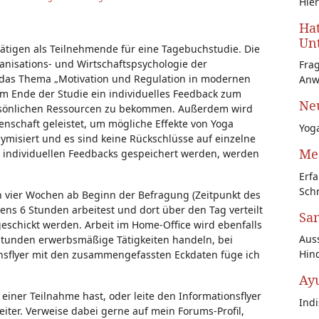
Hier
Hat
Unt
tätigen als Teilnehmende für eine Tagebuchstudie. Die
anisations- und Wirtschaftspsychologie der
Fra
 das Thema „Motivation und Regulation in modernen
Anw
 am Ende der Studie ein individuelles Feedback zum
Neu
ersönlichen Ressourcen zu bekommen. Außerdem wird
enschaft geleistet, um mögliche Effekte von Yoga
Yoga
misiert und es sind keine Rückschlüsse auf einzelne
Med
s individuellen Feedbacks gespeichert werden, werden
Erfa
Schr
on vier Wochen ab Beginn der Befragung (Zeitpunkt des
ens 6 Stunden arbeitest und dort über den Tag verteilt
San
geschickt werden. Arbeit im Home-Office wird ebenfalls
Auss
 Stunden erwerbsmäßige Tätigkeiten handeln, bei
Hin
nsflyer mit den zusammengefassten Eckdaten füge ich
Ay
einer Teilnahme hast, oder leite den Informationsflyer
Ind
iter. Verweise dabei gerne auf mein Forums-Profil,