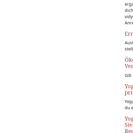
erg
dich
vidy
Anr
Ern
Aust
stel
Öko
Ve
Gib 
Yog
pri
Yoga
du 
Yog
Ste
Rec