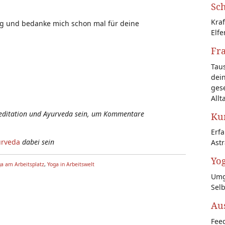
Sch
Kraf
ung und bedanke mich schon mal für deine
Elfe
Fr
Tau
dein
gese
Allt
Meditation und Ayurveda sein, um Kommentare
Kun
Erf
urveda
dabei sein
Astr
Yog
a am Arbeitsplatz
,
Yoga in Arbeitswelt
Umg
Sel
Au
Feed