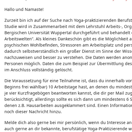
Neuigkeiten - Feedback - Anregungen zum Yoga-Forum
Hallo und Namaste!
Zurzeit bin ich auf der Suche nach Yoga-praktizierenden Berufs
Studie wird in Zusammenarbeit mit dem Lehrstuhl Arbeits-, Org
Bergischen Universität Wuppertal durchgeführt und behandelt
Arbeitswelten“. Als kleines Dankeschön gibt es die Möglichkeit
psychischen Wohlbefinden, Stressoren am Arbeitsplatz und p
dadurch selbstverständlich ein großer Dienst im Sinne der Wiss
nachzuweisen und besser zu verstehen. Die Daten werden anony
Personen möglich. Daten die zum Beispiel zur Übermittlung de
im Anschluss vollständig gelöscht.
Die Voraussetzung für eine Teilnahme ist, dass du innerhalb v
Beginns frei wählbar) 10 Arbeitstage hast, an denen du mindest
je vier Kurzfragebögen beantworten kannst, die dir per Mail zu
berücksichtigt, allerdings sollte es sich dann um mindestens 6
denen z.B. Hausarbeiten ausgeklammert sind. Einen Informatio
noch dieser Nachricht hinzu.
Melde dich also gerne bei mir persönlich, wenn du Interesse an 
auch gerne an dir bekannte, berufstätige Yoga-Praktizierende we