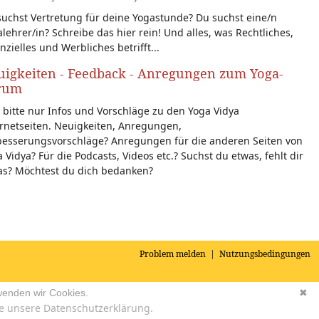
uchst Vertretung für deine Yogastunde? Du suchst eine/n
lehrer/in? Schreibe das hier rein! Und alles, was Rechtliches,
nzielles und Werbliches betrifft...
igkeiten - Feedback - Anregungen zum Yoga-
rum
 bitte nur Infos und Vorschläge zu den Yoga Vidya
rnetseiten. Neuigkeiten, Anregungen,
besserungsvorschläge? Anregungen für die anderen Seiten von
 Vidya? Für die Podcasts, Videos etc.? Suchst du etwas, fehlt dir
as? Möchtest du dich bedanken?
Problem melden
|
Nutzungsbedingungen
wenden wir Cookies.
✖
e unsere Datenschutzerklärung.