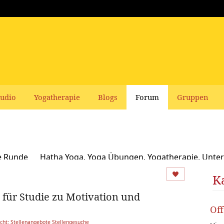
udio
Yogatherapie
Blogs
Forum
Gruppen
e Runde
Hatha Yoga, Yoga Übungen, Yogatherapie, Unter
Ayurveda
Schamanismus, Naturspiritualität und Yoga
K
 für Studie zu Motivation und
usbildungen und Seminare bei Yoga Vidya
Ernährung, Re
Of
oga Bücher, CDs, DVDs und Co - privater Verkauf
Yogaleh
cht: Stellenangebote Stellengesuche