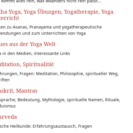
 kommt alles rein, was woanders nicht rein passt...
ha Yoga, Yoga Übungen, Yogatherapie, Yoga
erricht
gen zu Asanas, Pranayama und yogatherapeutische
endungen und zum Unterrichten von Yoga
es aus der Yoga Welt
 in den Medien, interessante Links
itation, Spiritualität
hrungen, Fragen: Meditation, Philosophie, spiritueller Weg,
iften
skrit, Mantras
prache, Bedeutung, Mythologie, spirituelle Namen, Rituale,
duismus
urveda
ische Heilkunde: Erfahrungsaustausch, Fragen