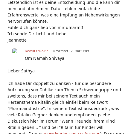
Letztendlich ist es deine Entscheidung und die kann dir
niemand abnehmen. Dafür fehlen einfach die
Erfahrenswerte, was eine Impfung an Nebenwirkungen
hervorrufen könnte.
Fühle dich ganz lieb von mir umarmt!
Ich sende Dir Licht und Liebe!
Jeannette
Devaki Erika-Ha
November 12, 2009 7:09
Om Namah Shivaya
Lieber Sathya,
ich habe Dir doppelt zu danken - für die besondere
Aufklärung von Dahlke zum Thema Schweinegrippe und
zweitens, dass mir bei seinem Text auch mein
Herzensthema Ritalin gleich einfiel beim Reizwort
"Pharmaindustrie". In seinem Text ist ausgedrückt, was
viele Ritalin-Gegner denken und empfinden. (siehe
Diskussion hier im Forum "Wenn Freunde ihrem Kind
Ritalin geben... " und bei "Ritalin für Kinder will
niemand..." unter
www.kinder-yoga.cc/groups
). Dazu zum