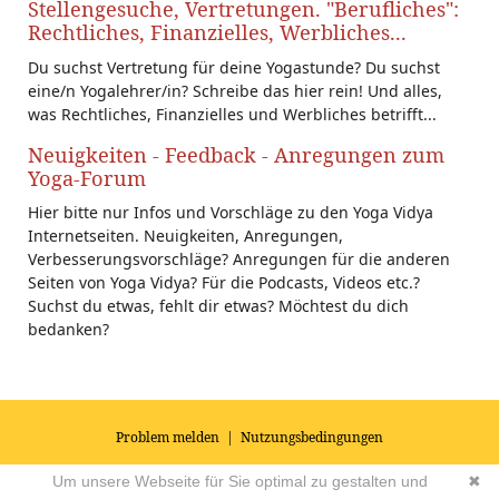
Stellengesuche, Vertretungen. "Berufliches":
Rechtliches, Finanzielles, Werbliches...
Du suchst Vertretung für deine Yogastunde? Du suchst
eine/n Yogalehrer/in? Schreibe das hier rein! Und alles,
was Rechtliches, Finanzielles und Werbliches betrifft...
Neuigkeiten - Feedback - Anregungen zum
Yoga-Forum
Hier bitte nur Infos und Vorschläge zu den Yoga Vidya
Internetseiten. Neuigkeiten, Anregungen,
Verbesserungsvorschläge? Anregungen für die anderen
Seiten von Yoga Vidya? Für die Podcasts, Videos etc.?
Suchst du etwas, fehlt dir etwas? Möchtest du dich
bedanken?
Problem melden
|
Nutzungsbedingungen
© 2026
Impressum
|
Datenschutz
|
AGB's
| Yoga Vidya Community -
Um unsere Webseite für Sie optimal zu gestalten und
✖
Forum für Yoga, Meditation und Ayurveda
Powered by