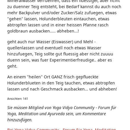
Mineralwasser verruehren, dass ein fluessiger, aber nciht
zu duenner Teig entsteht, bei Bedarf kannst du auch noch
mehr Backpulver und/oder Zucker/Salz zufuegen, etwas
"gehen" lassen, Holunderbleuten eintauchen, etwas
abtropfen lassen und in einer heissen Pfanne rasch
goldbraun ausbacken..... abheben...!
geht auch nur Wasser (Eiswasser) und Mehl -
quellenlassen und eventuell noch etwas Wasser
hinzufuegen, Teig sollte gut fluessig aber nicht zuuuu
duenn sein, was fuer Experimentierfreudige.. aber es
geht.
An einem "heilen" Ort GANZ frisch gepflueckte
Holunderblueten in den Teig tauchen, etwas abtropfen
lassen und nach Geschmack ausbacken... und abheben!
Ansichten: 141
Sie müssen Mitglied von Yoga Vidya Community - Forum für
Yoga, Meditation und Ayurveda sein, um Kommentare
hinzuzufügen.
Bei Yoga Vidya Community - Forum für Yoga, Meditation