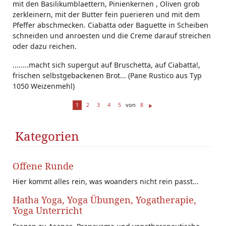
mit den Basilikumblaettern, Pinienkernen , Oliven grob
zerkleinern, mit der Butter fein puerieren und mit dem
Pfeffer abschmecken. Ciabatta oder Baguette in Scheiben
schneiden und anroesten und die Creme darauf streichen
oder dazu reichen.
........macht sich supergut auf Bruschetta, auf Ciabatta!,
frischen selbstgebackenen Brot... (Pane Rustico aus Typ
1050 Weizenmehl)
von
1
2
3
4
5
8
W
ei
te
Kategorien
r
Offene Runde
Hier kommt alles rein, was woanders nicht rein passt...
Hatha Yoga, Yoga Übungen, Yogatherapie,
Yoga Unterricht