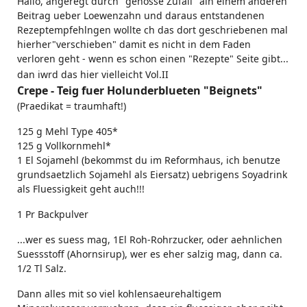
Hallo, angeregt durch "genosse Zufall" ain einem anderen
Beitrag ueber Loewenzahn und daraus entstandenen
Rezeptempfehlngen wollte ch das dort geschriebenen mal
hierher"verschieben" damit es nicht in dem Faden
verloren geht - wenn es schon einen "Rezepte" Seite gibt...
dan iwrd das hier vielleicht Vol.II
Crepe - Teig fuer Holunderblueten "Beignets"
(Praedikat = traumhaft!)
125 g Mehl Type 405*
125 g Vollkornmehl*
1 El Sojamehl (bekommst du im Reformhaus, ich benutze
grundsaetzlich Sojamehl als Eiersatz) uebrigens Soyadrink
als Fluessigkeit geht auch!!!
1 Pr Backpulver
...wer es suess mag, 1El Roh-Rohrzucker, oder aehnlichen
Suessstoff (Ahornsirup), wer es eher salzig mag, dann ca.
1/2 Tl Salz.
Dann alles mit so viel kohlensaeurehaltigem