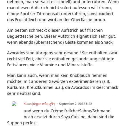
nehmen, man versalzt es schnell) und unterrühren. Wenn
man diesen Aufstrich nicht sofort aufessen will / kann,
einige Spritzer Zitronensaft unterrühren, sonst oxidiert
das Fruchtfleich und wird an der Oberfläche braun.
Am besten schmeckt dieser Aufstrich auf frischen
Baguettescheiben. Dieser Aufstrich eignet sich sehr gut,
wenn abends (überraschend) Gäste kommen als Snack.
Avocados sind übrigens sehr gesund ! Sie enthalten zwar
recht viel Fett, aber sie enthalten gesunde ungesättigte
Fettsäuren, viele Vitamine und Mineralstoffe.
Man kann auch, wenn man kein Knoblauch nehmen
möchte, mit anderen Gewürzen experimentieren (z.B.
Kurkuma, Kreuzkümmel u.a.), da Avocados im Geschmack
sehr neutral sind.
Klaus-Jürgen क्लौस्-जुर्गेन्
September 2, 2012 8:22
und wenn du Crème fraîche/Sahne/Schmand
noch ersetzt durch Soya Cuisine, dann sind die
Suppen perfekt.