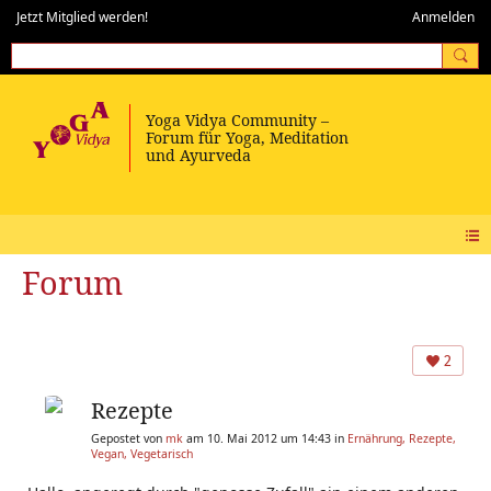
Jetzt Mitglied werden!
Anmelden
Forum
2
Rezepte
Gepostet von
mk
am 10. Mai 2012 um 14:43 in
Ernährung, Rezepte,
Vegan, Vegetarisch