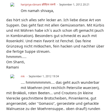
haripriya-rāmani हरिप्रिय रामनी
September 1, 2012 20:21
Om namah shivaya,
das hört sich alles sehr lecker an. Ich liebe diese Art von
Suppen. Das geht fast mit allen Gemüsesorten. Mit Kürbis
und mit Möhren habe ich´s auch schon oft gemacht (auch
in Kombination). Besonders gut schmeckt es auch mit
Rosenkohl. Und mein Favorit ist Fenchel. Das feine
Grünzeug nicht mitkochen, fein hacken und nachher über
die fertige Suppe streuen.
hmmmm.....
Om Shanti,
Ramani
mk
September 1, 2012 19:34
.... hmmmmmmm.... das geht auch wunderbar
mit Moehren (mit reichlich Petersilie wuerzen),
mit Brokkoli, roten Beeten... und Croutons (in kleine
Vierecke geschnittene Brotscheiben, Pinienkerne, gut
angeroestet, oder "Gomasio", geroestete und gehackte
Walnuesse zu der Moehrensuppe.. oben drauf!) runden