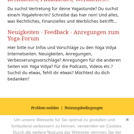
Du suchst Vertretung für deine Yogastunde? Du suchst
eine/n Yogalehrer/in? Schreibe das hier rein! Und alles,
was Rechtliches, Finanzielles und Werbliches betrifft...
Neuigkeiten - Feedback - Anregungen zum
Yoga-Forum
Hier bitte nur Infos und Vorschläge zu den Yoga Vidya
Internetseiten. Neuigkeiten, Anregungen,
Verbesserungsvorschläge? Anregungen für die anderen
Seiten von Yoga Vidya? Für die Podcasts, Videos etc.?
Suchst du etwas, fehlt dir etwas? Möchtest du dich
bedanken?
Problem melden
|
Nutzungsbedingungen
© 2026
Impressum
|
Datenschutz
|
AGB's
| Yoga Vidya Community -
Um unsere Webseite für Sie optimal zu gestalten und
✖
Forum für Yoga, Meditation und Ayurveda
Powered by
fortlaufend verbessern zu können, verwenden wir Cookies.
Durch die weitere Nutzung der Webseite stimmen Sie der