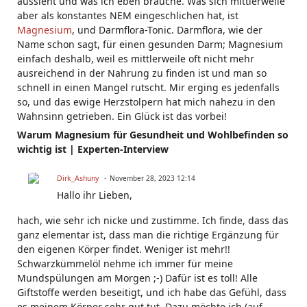
aussieht und was ich eben brauche. Was sich mittlerweile
aber als konstantes NEM eingeschlichen hat, ist
Magnesium
, und Darmflora-Tonic. Darmflora, wie der
Name schon sagt, für einen gesunden Darm; Magnesium
einfach deshalb, weil es mittlerweile oft nicht mehr
ausreichend in der Nahrung zu finden ist und man so
schnell in einen Mangel rutscht. Mir erging es jedenfalls
so, und das ewige Herzstolpern hat mich nahezu in den
Wahnsinn getrieben. Ein Glück ist das vorbei!
Warum Magnesium für Gesundheit und Wohlbefinden so
wichtig ist | Experten-Interview
Dirk_Ashuny
November 28, 2023 12:14
Hallo ihr Lieben,
hach, wie sehr ich nicke und zustimme. Ich finde, dass das
ganz elementar ist, dass man die richtige Ergänzung für
den eigenen Körper findet. Weniger ist mehr!!
Schwarzkümmelöl nehme ich immer für meine
Mundspülungen am Morgen ;-) Dafür ist es toll! Alle
Giftstoffe werden beseitigt, und ich habe das Gefühl, dass
es meinem Körper sehr gut tut. Dazu möchte ich (auf