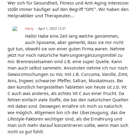
Wer sich für Gesundheit, Fitness und Anti-Aging interessiert,
stößt immer häufiger auf den Begriff “OPC”. Wir haben den
Heilpraktiker und Therapeuten…
Harry
April 1, 2023 12:37
Hallo! Habe eine Zeit lang welche genommen,
auch liposame, aber gemerkt, dass sie mir nicht
gut tun, obwohl sie von einer guten Firma waren. Nehme
jetzt nur noch natürliche Nahrungsergänzungsmittel zu
mir. Brennesselsamen sind z.B. eine super Quelle. Kann
man auch selbst sammeln. Ansonsten nehme ich nur noch
Gewürzmischungen zu mir, mit z.B. Curcuma, Vanille, Zimt,
Anis, Ingwer, schwarzer Pfeffer, Safran, Muskatmuss. Bei
den künstlich hergestellten Tabletten von heute ist z.b. Vit
C auch was anderes, als echtes Vit C aus einer Frucht. Da
fehlen einfach viele Stoffe, die bei den natürlichen Quellen
mit dabei sind. Deswegen ernähre ich mich so natürlich
wie möglich. Allgemein bin ich der Überzeugung, das die
Lifestyle-Faktoren wichtiger sind, als die Ernährung und
man sich mehr darauf konzentrieren sollte, wenn man sich
nicht so gut fühlt.