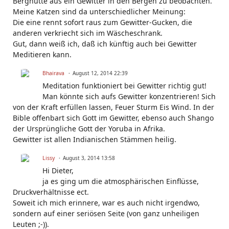
Berghütte aus ein Gewitter in den Bergen zu beobachten.
Meine Katzen sind da unterschiedlicher Meinung:
Die eine rennt sofort raus zum Gewitter-Gucken, die
anderen verkriecht sich im Wäscheschrank.
Gut, dann weiß ich, daß ich künftig auch bei Gewitter
Meditieren kann.
Bhairava
August 12, 2014 22:39
Meditation funktioniert bei Gewitter richtig gut!
Man könnte sich aufs Gewitter konzentrieren! Sich
von der Kraft erfüllen lassen, Feuer Sturm Eis Wind. In der
Bible offenbart sich Gott im Gewitter, ebenso auch Shango
der Ursprüngliche Gott der Yoruba in Afrika.
Gewitter ist allen Indianischen Stämmen heilig.
Lissy
August 3, 2014 13:58
Hi Dieter,
ja es ging um die atmosphärischen Einflüsse,
Druckverhältnisse ect.
Soweit ich mich erinnere, war es auch nicht irgendwo,
sondern auf einer seriösen Seite (von ganz unheiligen
Leuten ;-)).