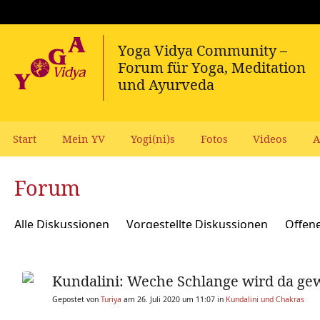
Start
Mein YV
Yogi(ni)s
Fotos
Videos
A
Forum
Alle Diskussionen
Vorgestellte Diskussionen
Offen
Meditation und Spiritualität
Sanskrit und Mantras
Kundalini: Weche Schlange wird da ge
Yoga Psychologie und Psychologische Yogatherapie
A
Gepostet von
Turiya
am 26. Juli 2020 um 11:07 in
Kundalini und Chakras
Ökologie, polit Engagement, soziale Verantwortung
Y