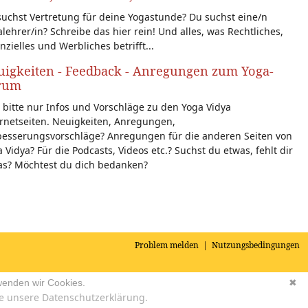
uchst Vertretung für deine Yogastunde? Du suchst eine/n
lehrer/in? Schreibe das hier rein! Und alles, was Rechtliches,
nzielles und Werbliches betrifft...
igkeiten - Feedback - Anregungen zum Yoga-
rum
 bitte nur Infos und Vorschläge zu den Yoga Vidya
rnetseiten. Neuigkeiten, Anregungen,
besserungsvorschläge? Anregungen für die anderen Seiten von
 Vidya? Für die Podcasts, Videos etc.? Suchst du etwas, fehlt dir
as? Möchtest du dich bedanken?
Problem melden
|
Nutzungsbedingungen
wenden wir Cookies.
✖
e unsere Datenschutzerklärung.