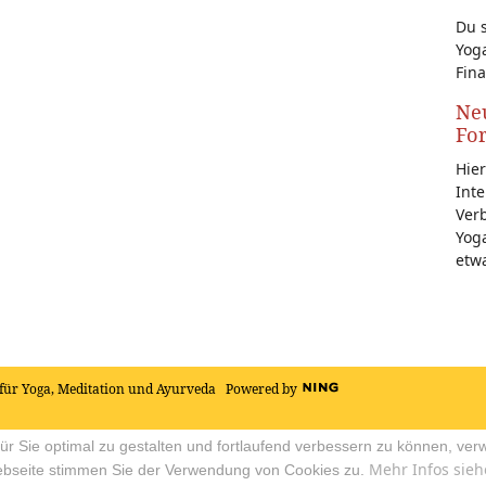
Du s
Yoga
Fina
Neu
Fo
Hier
Inte
Ver
Yoga
etw
für Yoga, Meditation und Ayurveda
Powered by
r Sie optimal zu gestalten und fortlaufend verbessern zu können, ver
Mehr Infos sieh
ebseite stimmen Sie der Verwendung von Cookies zu.