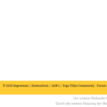
© 2026
Impressum
|
Datenschutz
|
AGB's
| Yoga Vidya Community - Forum 
Um unsere Webseite fü
Durch die weitere Nutzung der W