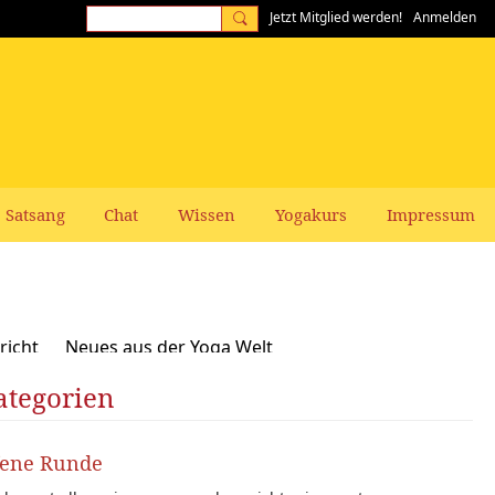
Jetzt Mitglied werden!
Anmelden
Satsang
Chat
Wissen
Yogakurs
Impressum
richt
Neues aus der Yoga Welt
ategorien
Frauen-Themen
Kundalini und Chakras
zepte, Vegan, Vegetarisch
fene Runde
rer gesucht: Stellenangebote Stellengesuche