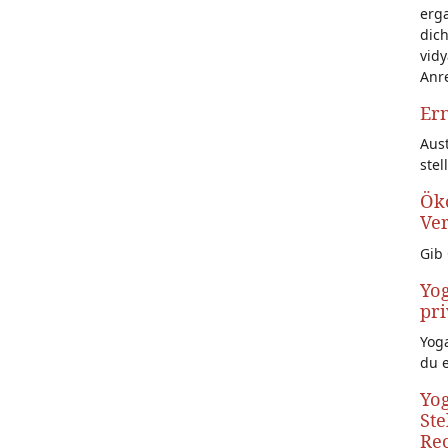
erg
dich
vidy
Anr
Ern
Aust
stel
Öko
Ve
Gib 
Yog
pri
Yoga
du 
Yog
Ste
Rec