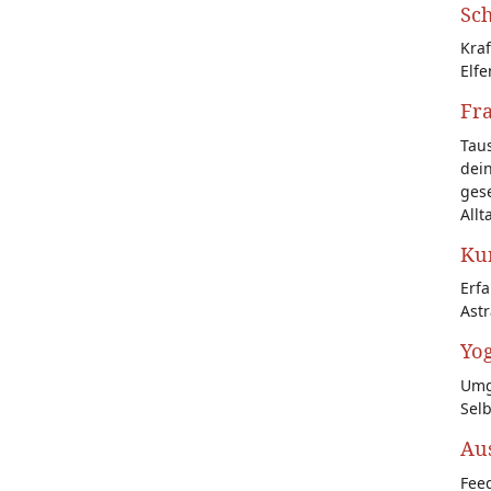
Sch
Kraf
Elfe
Fr
Tau
dein
gese
Allt
Kun
Erf
Astr
Yog
Umg
Sel
Au
Feed