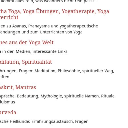
 kommt alles rein, was woanders nicht rein passt...
ha Yoga, Yoga Übungen, Yogatherapie, Yoga
erricht
gen zu Asanas, Pranayama und yogatherapeutische
endungen und zum Unterrichten von Yoga
es aus der Yoga Welt
 in den Medien, interessante Links
itation, Spiritualität
hrungen, Fragen: Meditation, Philosophie, spiritueller Weg,
iften
skrit, Mantras
prache, Bedeutung, Mythologie, spirituelle Namen, Rituale,
duismus
urveda
ische Heilkunde: Erfahrungsaustausch, Fragen