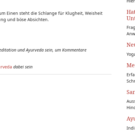
Hier
Hat
 Einen steht die Schlange für Klugheit, Weisheit
Unt
rung und böse Absichten.
Fra
Anw
Neu
Meditation und Ayurveda sein, um Kommentare
Yoga
Med
urveda
dabei sein
Erfa
Schr
San
Auss
Hin
Ay
Ind