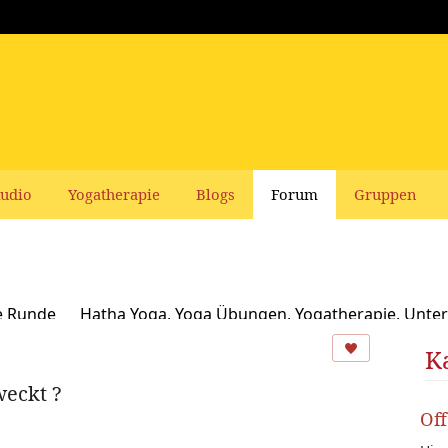
udio
Yogatherapie
Blogs
Forum
Gruppen
e Runde
Hatha Yoga, Yoga Übungen, Yogatherapie, Unter
Ayurveda
Schamanismus, Naturspiritualität und Yoga
K
weckt ?
usbildungen und Seminare bei Yoga Vidya
Ernährung, Re
Of
oga Bücher, CDs, DVDs und Co - privater Verkauf
Yogaleh