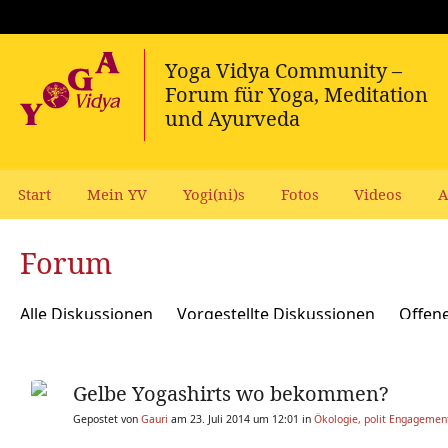
Start
Mein YV
Yogi(ni)s
Fotos
Videos
A
Forum
Alle Diskussionen
Vorgestellte Diskussionen
Offen
Meditation und Spiritualität
Sanskrit und Mantras
Gelbe Yogashirts wo bekommen?
Yoga Psychologie und Psychologische Yogatherapie
A
Gepostet von
Gauri
am 23. Juli 2014 um 12:01 in
Ökologie, polit Engagement
Ökologie, polit Engagement, soziale Verantwortung
Y