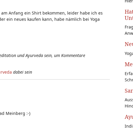
Hier
Hat
 am Anfang ein Shirt bekommen, leider habe ich es
Unt
eder ein neues kaufen kann, habe nämlich bei Yoga
Fra
Anw
Neu
Yoga
Meditation und Ayurveda sein, um Kommentare
Med
urveda
dabei sein
Erfa
Schr
San
Auss
Hin
ad Meinberg :-)
Ay
Ind