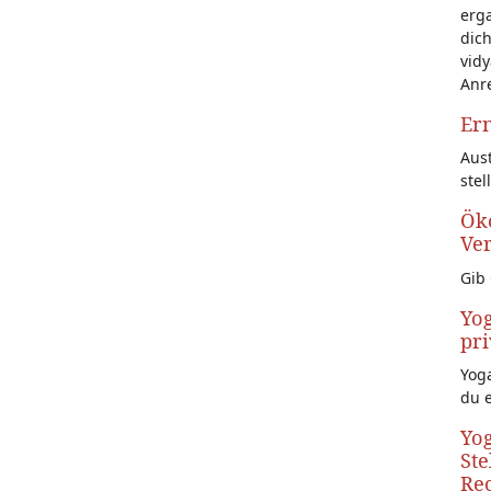
erg
dich
vidy
Anr
Ern
Aust
stel
Öko
Ve
Gib 
Yog
pri
Yoga
du 
Yog
Ste
Rec