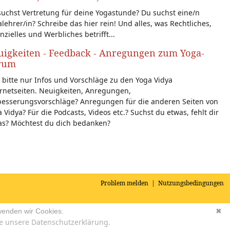
uchst Vertretung für deine Yogastunde? Du suchst eine/n
lehrer/in? Schreibe das hier rein! Und alles, was Rechtliches,
nzielles und Werbliches betrifft...
igkeiten - Feedback - Anregungen zum Yoga-
rum
 bitte nur Infos und Vorschläge zu den Yoga Vidya
rnetseiten. Neuigkeiten, Anregungen,
besserungsvorschläge? Anregungen für die anderen Seiten von
 Vidya? Für die Podcasts, Videos etc.? Suchst du etwas, fehlt dir
as? Möchtest du dich bedanken?
Problem melden
|
Nutzungsbedingungen
wenden wir Cookies.
✖
e unsere Datenschutzerklärung.