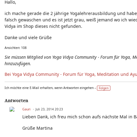
Hallo,
Neuigkeiten - Feedback - Anregungen zum Yoga-Forum
ich mache gerade die 2 jährige Yogalehrerausbildung und habe
falsch gewaschen und es ist jetzt grau, weiß jemand wo ich wi
Vidya im Shop dieses nicht gefunden.
Danke und viele Grüße
Ansichten: 108
Sie müssen Mitglied von Yoga Vidya Community - Forum für Yoga, 
hinzuzufügen.
Bei Yoga Vidya Community - Forum für Yoga, Meditation und Ay
Ich möchte eine E-Mail erhalten, wenn Antworten eingehen –
Folgen
Antworten
Gauri
Juli 23, 2014 20:23
Lieben Dank, ich freu mich schon aufs nächste Mal in B
Grüße Martina