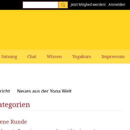
Jetzt Mitglied werden!
Anmelden
Satsang
Chat
Wissen
Yogakurs
Impressum
richt
Neues aus der Yoga Welt
ategorien
Frauen-Themen
Kundalini und Chakras
zepte, Vegan, Vegetarisch
fene Runde
rer gesucht: Stellenangebote Stellengesuche