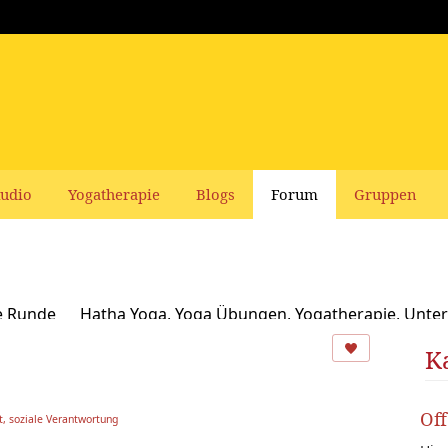
udio
Yogatherapie
Blogs
Forum
Gruppen
e Runde
Hatha Yoga, Yoga Übungen, Yogatherapie, Unter
Ayurveda
Schamanismus, Naturspiritualität und Yoga
K
usbildungen und Seminare bei Yoga Vidya
Ernährung, Re
Of
, soziale Verantwortung
oga Bücher, CDs, DVDs und Co - privater Verkauf
Yogaleh