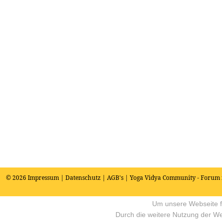
© 2026
Impressum
|
Datenschutz
|
AGB's
| Yoga Vidya Community - Forum 
Um unsere Webseite fü
Durch die weitere Nutzung der W