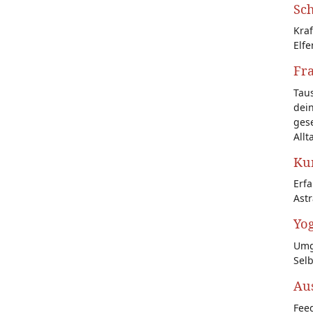
Sch
Kraf
Elfe
Fr
Tau
dein
gese
Allt
Kun
Erf
Astr
Yog
Umg
Sel
Au
Feed