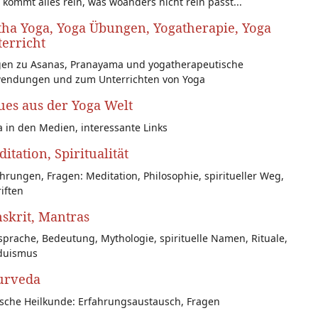
 kommt alles rein, was woanders nicht rein passt...
ha Yoga, Yoga Übungen, Yogatherapie, Yoga
erricht
gen zu Asanas, Pranayama und yogatherapeutische
endungen und zum Unterrichten von Yoga
es aus der Yoga Welt
 in den Medien, interessante Links
itation, Spiritualität
hrungen, Fragen: Meditation, Philosophie, spiritueller Weg,
iften
skrit, Mantras
prache, Bedeutung, Mythologie, spirituelle Namen, Rituale,
duismus
urveda
ische Heilkunde: Erfahrungsaustausch, Fragen