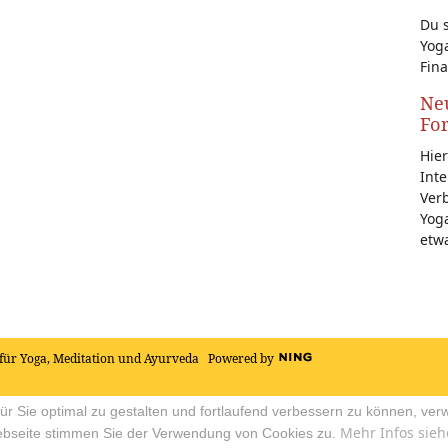
Du s
Yoga
Fina
Neu
Fo
Hier
Inte
Ver
Yoga
etw
für Yoga, Meditation und Ayurveda
Powered by
r Sie optimal zu gestalten und fortlaufend verbessern zu können, ver
Mehr Infos sieh
ebseite stimmen Sie der Verwendung von Cookies zu.