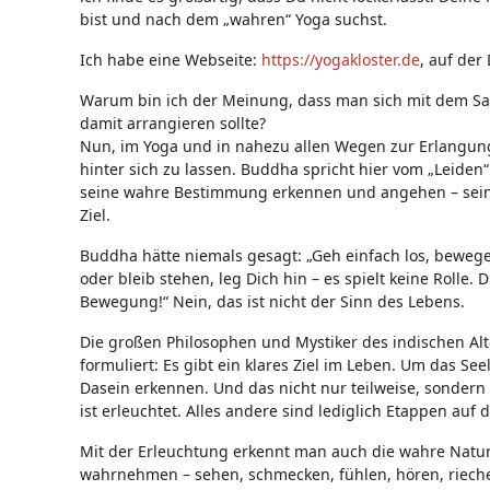
bist und nach dem „wahren“ Yoga suchst.
Ich habe eine Webseite:
https://yogakloster.de
, auf der
Warum bin ich der Meinung, dass man sich mit dem Satz
damit arrangieren sollte?
Nun, im Yoga und in nahezu allen Wegen zur Erlangung
hinter sich zu lassen. Buddha spricht hier vom „Leide
seine wahre Bestimmung erkennen und angehen – sein
Ziel.
Buddha hätte niemals gesagt: „Geh einfach los, bewege 
oder bleib stehen, leg Dich hin – es spielt keine Rolle. 
Bewegung!“ Nein, das ist nicht der Sinn des Lebens.
Die großen Philosophen und Mystiker des indischen Alt
formuliert: Es gibt ein klares Ziel im Leben. Um das S
Dasein erkennen. Und das nicht nur teilweise, sondern 
ist erleuchtet. Alles andere sind lediglich Etappen auf
Mit der Erleuchtung erkennt man auch die wahre Natur u
wahrnehmen – sehen, schmecken, fühlen, hören, riechen