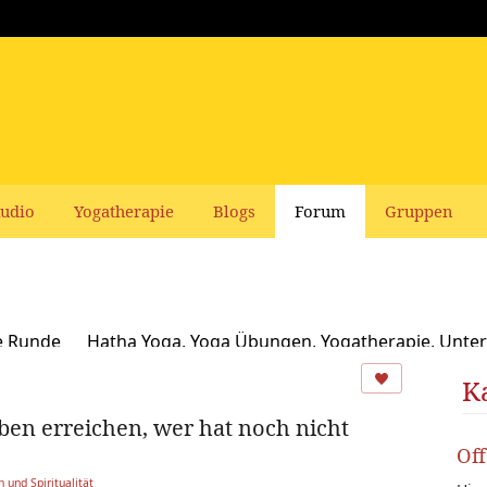
udio
Yogatherapie
Blogs
Forum
Gruppen
e Runde
Hatha Yoga, Yoga Übungen, Yogatherapie, Unter
Ayurveda
Schamanismus, Naturspiritualität und Yoga
K
ben erreichen, wer hat noch nicht
usbildungen und Seminare bei Yoga Vidya
Ernährung, Re
Of
oga Bücher, CDs, DVDs und Co - privater Verkauf
Yogaleh
 und Spiritualität