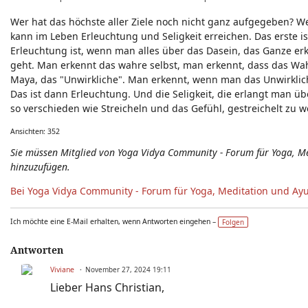
Neuigkeiten - Feedback - Anregungen zum Yoga-Forum
Wer hat das höchste aller Ziele noch nicht ganz aufgegeben? Wer
kann im Leben Erleuchtung und Seligkeit erreichen. Das erste i
Erleuchtung ist, wenn man alles über das Dasein, das Ganze er
geht. Man erkennt das wahre selbst, man erkennt, dass das Wah
Maya, das "Unwirkliche". Man erkennt, wenn man das Unwirklich
Das ist dann Erleuchtung. Und die Seligkeit, die erlangt man üb
so verschieden wie Streicheln und das Gefühl, gestreichelt zu 
Ansichten: 352
Sie müssen Mitglied von Yoga Vidya Community - Forum für Yoga, 
hinzuzufügen.
Bei Yoga Vidya Community - Forum für Yoga, Meditation und Ay
Ich möchte eine E-Mail erhalten, wenn Antworten eingehen –
Folgen
Antworten
Viviane
November 27, 2024 19:11
Lieber Hans Christian,