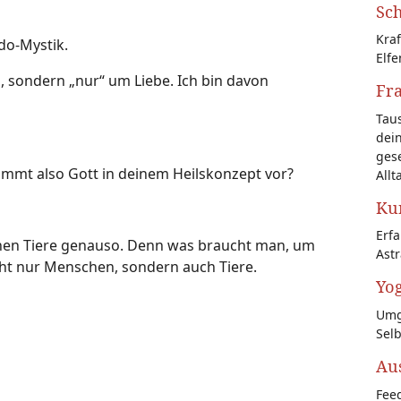
Sch
Kraf
do-Mystik.
Elfe
, sondern „nur“ um Liebe. Ich bin davon
Fr
Tau
dein
gese
kommt also Gott in deinem Heilskonzept vor?
Allt
Kun
Erf
nen Tiere genauso. Denn was braucht man, um
Astr
cht nur Menschen, sondern auch Tiere.
Yog
Umg
Sel
Au
Feed