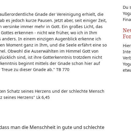
Du s
Yoga
e außerordentliche Gnade der Vereinigung erhielt, die
Fina
b es jedoch kurze Pausen. Jetzt aber, seit einiger Zeit,
versinke immer mehr in Gott. Ein großes Licht, das
Neu
 Gottes erkennen - nicht wie früher, wo ich in Ihm
Fo
 es anders. In einem einzigen Augenblick erkenne ich
ben Moment ganz in Ihm, und die Seele erfährt eine so
Hier
mel. Obwohl die Auserwählten im Himmel Gott von
Inte
cklich sind, ist ihre Gotterkenntnis trotzdem nicht
Ver
Erkenntnis beginnt mittels der Gnade schon hier auf
Yoga
 Treue zu dieser Gnade ab." TB 770
etw
ten Schatz seines Herzens und der schlechte Mensch
z seines Herzens" Lk 6,45
, dass man die Menschheit in gute und schlechte