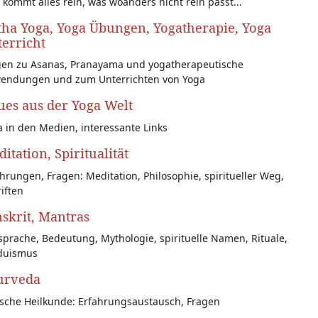
 kommt alles rein, was woanders nicht rein passt...
ha Yoga, Yoga Übungen, Yogatherapie, Yoga
erricht
gen zu Asanas, Pranayama und yogatherapeutische
endungen und zum Unterrichten von Yoga
es aus der Yoga Welt
 in den Medien, interessante Links
itation, Spiritualität
hrungen, Fragen: Meditation, Philosophie, spiritueller Weg,
iften
skrit, Mantras
prache, Bedeutung, Mythologie, spirituelle Namen, Rituale,
duismus
urveda
ische Heilkunde: Erfahrungsaustausch, Fragen