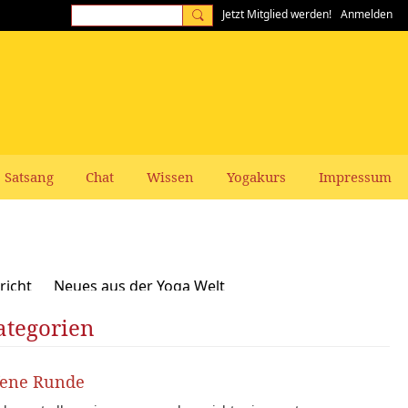
Jetzt Mitglied werden!
Anmelden
Satsang
Chat
Wissen
Yogakurs
Impressum
richt
Neues aus der Yoga Welt
ategorien
Frauen-Themen
Kundalini und Chakras
zepte, Vegan, Vegetarisch
fene Runde
rer gesucht: Stellenangebote Stellengesuche