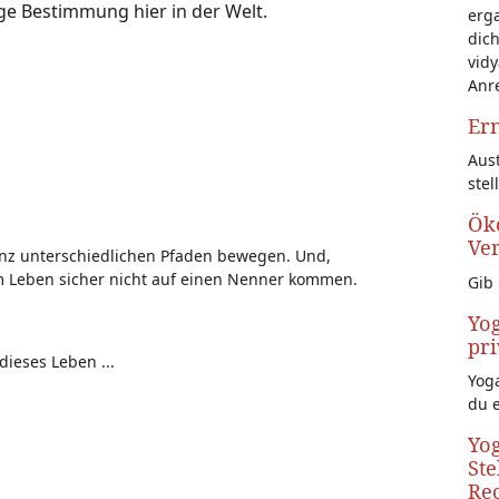
ige Bestimmung hier in der Welt.
erg
dich
vidy
Anr
Ern
Aust
stel
Öko
Ve
anz unterschiedlichen Pfaden bewegen. Und,
m Leben sicher nicht auf einen Nenner kommen.
Gib 
Yog
pri
ieses Leben ...
Yoga
du 
Yog
Ste
Rec