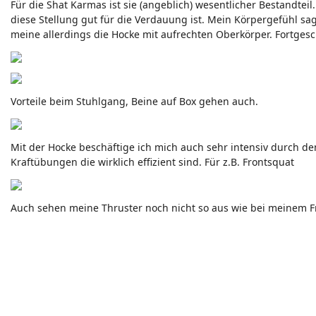
Für die Shat Karmas ist sie (angeblich) wesentlicher Bestandtei
Neuigkeiten - Feedback - Anregungen zum Yoga-Forum
diese Stellung gut für die Verdauung ist. Mein Körpergefühl sa
meine allerdings die Hocke mit aufrechten Oberkörper. Fortgesc
Vorteile beim Stuhlgang, Beine auf Box gehen auch.
Mit der Hocke beschäftige ich mich auch sehr intensiv durch den
Kraftübungen die wirklich effizient sind. Für z.B. Frontsquat
Auch sehen meine Thruster noch nicht so aus wie bei meinem F