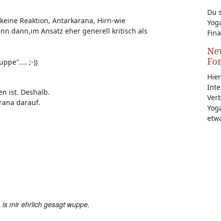
Du s
 keine Reaktion, Antarkarana, Hirn-wie
Yoga
n dann,im Ansatz eher generell kritisch als
Fina
Neu
Fo
pe".... ;-))
Hier
Inte
n ist. Deshalb.
Ver
rana darauf.
Yoga
etw
 is mir ehrlich gesagt wuppe.