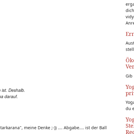
erg
dich
vidy
Anr
Ern
Aust
stel
Öko
Ve
Gib 
Yog
ist. Deshalb.
pri
na darauf.
Yoga
du 
Yog
Ste
rkarana", meine Denke ;-)) .... Abgabe.... ist der Ball
Rec