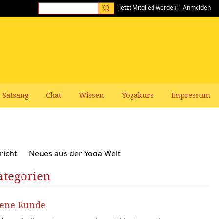
Jetzt Mitglied werden!
Anmelden
Satsang
Chat
Wissen
Yogakurs
Impressum
richt
Neues aus der Yoga Welt
ategorien
Frauen-Themen
Kundalini und Chakras
zepte, Vegan, Vegetarisch
fene Runde
rer gesucht: Stellenangebote Stellengesuche