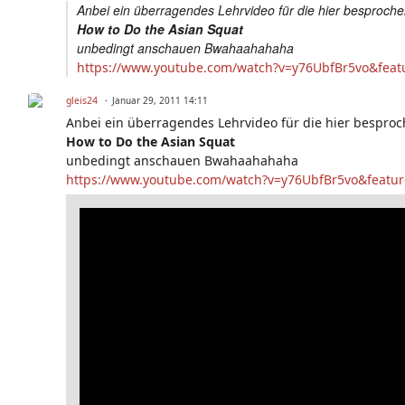
Anbei ein überragendes Lehrvideo für die hier besprochen
How to Do the Asian Squat
unbedingt anschauen Bwahaahahaha
https://www.youtube.com/watch?v=y76UbfBr5vo&fea
gleis24
Januar 29, 2011 14:11
Anbei ein überragendes Lehrvideo für die hier besproche
How to Do the Asian Squat
unbedingt anschauen Bwahaahahaha
https://www.youtube.com/watch?v=y76UbfBr5vo&featu