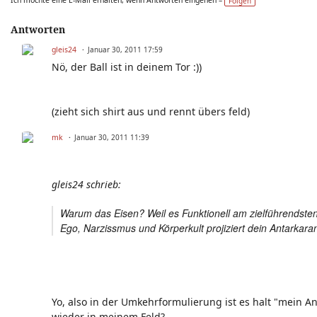
Ich möchte eine E-Mail erhalten, wenn Antworten eingehen –
Folgen
Antworten
gleis24
Januar 30, 2011 17:59
Nö, der Ball ist in deinem Tor :))
(zieht sich shirt aus und rennt übers feld)
mk
Januar 30, 2011 11:39
gleis24 schrieb:
Warum das Eisen? Weil es Funktionell am zielführendsten 
Ego, Narzissmus und Körperkult projiziert dein Antarkara
Yo, also in der Umkehrformulierung ist es halt "mein Anta
wieder in meinem Feld?