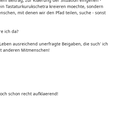
nem Beitrag, zur Klaerung der Situation eingehen -
kein Tastaturkurukschetra kreieren moechte, sondern
schen, mit denen wir den Pfad teilen, suche - sonst
re ich da?
eben ausreichend unerfragte Beigaben, die such' ich
mit anderen Mitmenschen!
doch schon recht aufklaerend!