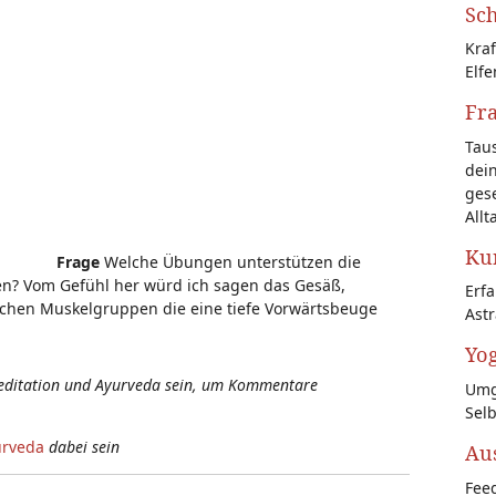
Sch
Kraf
Elfe
Fr
Tau
dein
gese
Allt
Kun
Frage
Welche Übungen unterstützen die
en? Vom Gefühl her würd ich sagen das Gesäß,
Erf
eichen Muskelgruppen die eine tiefe Vorwärtsbeuge
Astr
Yog
Meditation und Ayurveda sein, um Kommentare
Umg
Sel
urveda
dabei sein
Au
Feed