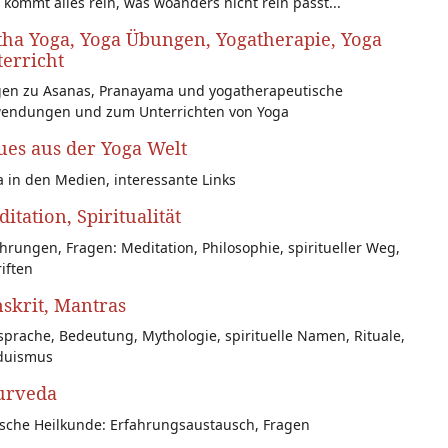
 kommt alles rein, was woanders nicht rein passt...
ha Yoga, Yoga Übungen, Yogatherapie, Yoga
erricht
gen zu Asanas, Pranayama und yogatherapeutische
endungen und zum Unterrichten von Yoga
es aus der Yoga Welt
 in den Medien, interessante Links
itation, Spiritualität
hrungen, Fragen: Meditation, Philosophie, spiritueller Weg,
iften
skrit, Mantras
prache, Bedeutung, Mythologie, spirituelle Namen, Rituale,
duismus
urveda
ische Heilkunde: Erfahrungsaustausch, Fragen