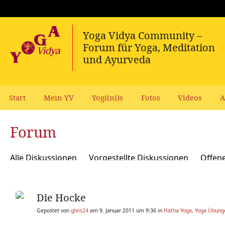
Start
Mein YV
Yogi(ni)s
Fotos
Videos
A
Forum
Alle Diskussionen
Vorgestellte Diskussionen
Offen
Meditation und Spiritualität
Sanskrit und Mantras
Die Hocke
Yoga Psychologie und Psychologische Yogatherapie
A
Gepostet von
gleis24
am 9. Januar 2011 um 9:36 in
Hatha Yoga, Yoga Übunge
Ökologie, polit Engagement, soziale Verantwortung
Y