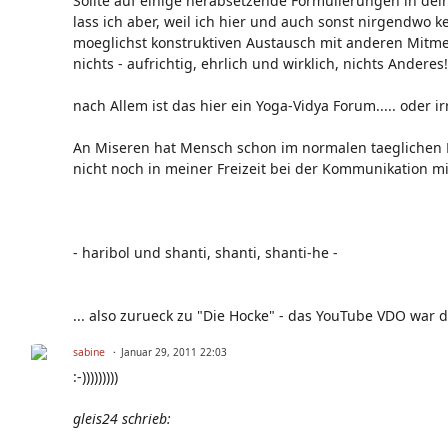
Sollte auf einige herabsetzende Formulierungen in dei
lass ich aber, weil ich hier und auch sonst nirgendwo 
moeglichst konstruktiven Austausch mit anderen Mitmen
nichts - aufrichtig, ehrlich und wirklich, nichts Anderes!
nach Allem ist das hier ein Yoga-Vidya Forum..... oder ir
An Miseren hat Mensch schon im normalen taeglichen L
nicht noch in meiner Freizeit bei der Kommunikation 
- haribol und shanti, shanti, shanti-he -
... also zurueck zu "Die Hocke" - das YouTube VDO war 
sabine
Januar 29, 2011 22:03
:-)))))))))
gleis24 schrieb: