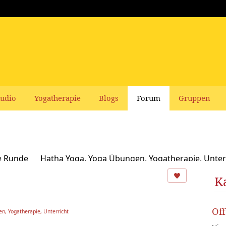
udio
Yogatherapie
Blogs
Forum
Gruppen
e Runde
Hatha Yoga, Yoga Übungen, Yogatherapie, Unter
Ayurveda
Schamanismus, Naturspiritualität und Yoga
K
usbildungen und Seminare bei Yoga Vidya
Ernährung, Re
Of
n, Yogatherapie, Unterricht
oga Bücher, CDs, DVDs und Co - privater Verkauf
Yogaleh