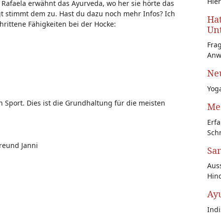
Hier
l. Rafaela erwähnt das Ayurveda, wo her sie hörte das
gt stimmt dem zu. Hast du dazu noch mehr Infos? Ich
Hat
hrittene Fähigkeiten bei der Hocke:
Unt
Fra
Anw
Neu
Yoga
 Sport. Dies ist die Grundhaltung für die meisten
Med
Erfa
Schr
reund Janni
San
Auss
Hin
Ay
Ind