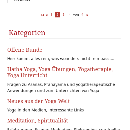
von
1
2
3
4
4
Er
Z
W
st
ur
ei
e(
ü
te
Kategorien
r/
ck
r
s)
Offene Runde
Hier kommt alles rein, was woanders nicht rein passt...
Hatha Yoga, Yoga Übungen, Yogatherapie,
Yoga Unterricht
Fragen zu Asanas, Pranayama und yogatherapeutische
Anwendungen und zum Unterrichten von Yoga
Neues aus der Yoga Welt
Yoga in den Medien, interessante Links
Meditation, Spiritualität
Erfahrungen, Fragen: Meditation, Philosophie, spiritueller