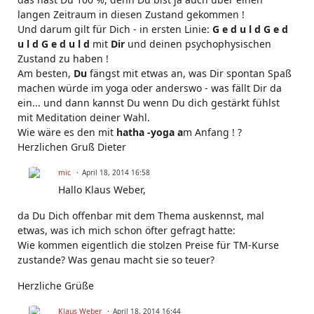
langen Zeitraum in diesen Zustand gekommen !
Und darum gilt für Dich - in ersten Linie:
G e d u l d G e d
u l d G e d u l d
mit
Dir
und deinen psychophysischen
Zustand zu haben !
Am besten,
Du
fängst mit etwas an, was Dir spontan Spaß
machen würde im yoga oder anderswo - was fällt Dir da
ein... und dann kannst Du wenn Du dich gestärkt fühlst
mit Meditation deiner Wahl.
Wie wäre es den mit
hatha -yoga a
m Anfang ! ?
Herzlichen Gruß Dieter
mic
April 18, 2014 16:58
Hallo Klaus Weber,
da Du Dich offenbar mit dem Thema auskennst, mal
etwas, was ich mich schon öfter gefragt hatte:
Wie kommen eigentlich die stolzen Preise für TM-Kurse
zustande? Was genau macht sie so teuer?
Herzliche Grüße
Klaus Weber
April 18, 2014 16:44