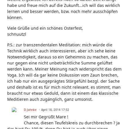
habe und freue mich auf die Zukunft...ich will das wirklich
lernen und besser werden, bzw. noch mehr ausschöpfen
können.
Viele Grüße und ein schönes Osterfest,
schnuutzl
P.S.: zur transzendentalen Meditation: mich würde die
Technik wirklich auch interessieren, aber ich sehe keine
Notwendigkeit, daraus so ein Geheimnis zu machen, das
nur gegen eine nicht unbeträchtliche Summe gelüftet
werden kann. Meiner Meinung nach widerspricht das dem
Yoga. Ich will da gar keine Diskussion vom Zaun brechen,
ich hab nur ein ausgeprägtes Störgefühl bezgl. der Sache
und deshalb ist es für mich nicht relevant. es stimmt, man
braucht nur etwas Geduld, dann ist einem das klassische
Meditieren auch zugänglich, ganz umsonst.
D.Jahnke
April 18, 2014 17:32
Sei mir Gegrüßt Mare !
Chance, diesen Teufelskreis zu durchbrechen ? Ja
das hast Du 100 %, denn Du bist ja auch über einen