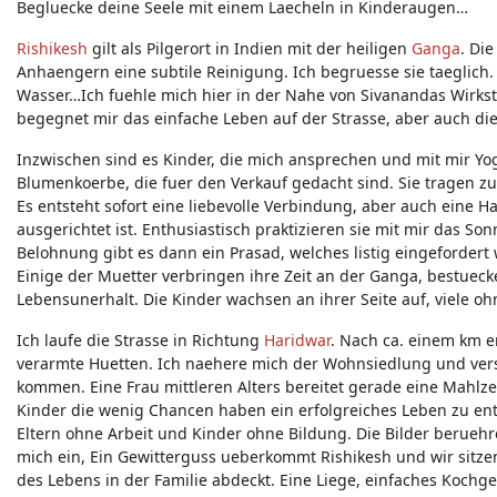
Begluecke deine Seele mit einem Laecheln in Kinderaugen…
Neuigkeiten - Feedback - Anregungen zum Yoga-Forum
Rishikesh
gilt als Pilgerort in Indien mit der heiligen
Ganga
. Di
Anhaengern eine subtile Reinigung. Ich begruesse sie taeglich. D
Wasser…Ich fuehle mich hier in der Nahe von Sivanandas Wirks
begegnet mir das einfache Leben auf der Strasse, aber auch di
Inzwischen sind es Kinder, die mich ansprechen und mit mir Yog
Blumenkoerbe, die fuer den Verkauf gedacht sind. Sie tragen z
Es entsteht sofort eine liebevolle Verbindung, aber auch eine H
ausgerichtet ist. Enthusiastisch praktizieren sie mit mir das 
Belohnung gibt es dann ein Prasad, welches listig eingefordert 
Einige der Muetter verbringen ihre Zeit an der Ganga, bestue
Lebensunerhalt. Die Kinder wachsen an ihrer Seite auf, viele o
Ich laufe die Strasse in Richtung
Haridwar
. Nach ca. einem km e
verarmte Huetten. Ich naehere mich der Wohnsiedlung und ver
kommen. Eine Frau mittleren Alters bereitet gerade eine Mahlzeit
Kinder die wenig Chancen haben ein erfolgreiches Leben zu ent
Eltern ohne Arbeit und Kinder ohne Bildung. Die Bilder beruehre
mich ein, Ein Gewitterguss ueberkommt Rishikesh und wir sitz
des Lebens in der Familie abdeckt. Eine Liege, einfaches Kochg