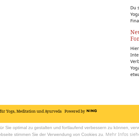
Du s
Yoga
Fina
Neu
Fo
Hier
Inte
Ver
Yoga
etw
für Yoga, Meditation und Ayurveda
Powered by
r Sie optimal zu gestalten und fortlaufend verbessern zu können, ver
Mehr Infos sieh
ebseite stimmen Sie der Verwendung von Cookies zu.