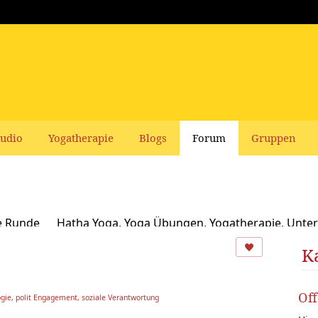
udio
Yogatherapie
Blogs
Forum
Gruppen
e Runde
Hatha Yoga, Yoga Übungen, Yogatherapie, Unter
Ayurveda
Schamanismus, Naturspiritualität und Yoga
K
usbildungen und Seminare bei Yoga Vidya
Ernährung, Re
Of
gie, polit Engagement, soziale Verantwortung
oga Bücher, CDs, DVDs und Co - privater Verkauf
Yogaleh