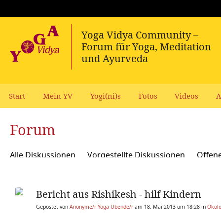
Start
Mein YV
Yogi(ni)s
Fotos
Videos
A
Forum
Alle Diskussionen
Vorgestellte Diskussionen
Offen
Meditation und Spiritualität
Sanskrit und Mantras
Bericht aus Rishikesh - hilf Kindern
Yoga Psychologie und Psychologische Yogatherapie
A
Gepostet von
Anonyme/r Yoga Übende/r
am 18. Mai 2013 um 18:28 in
Ökolo
Ökologie, polit Engagement, soziale Verantwortung
Y