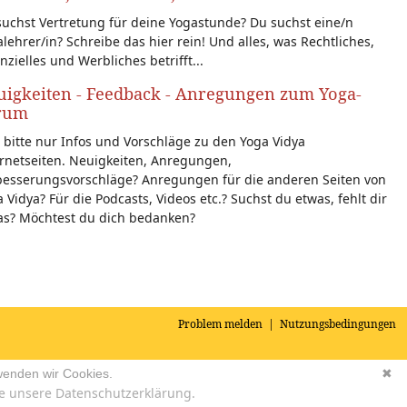
uchst Vertretung für deine Yogastunde? Du suchst eine/n
lehrer/in? Schreibe das hier rein! Und alles, was Rechtliches,
nzielles und Werbliches betrifft...
igkeiten - Feedback - Anregungen zum Yoga-
rum
 bitte nur Infos und Vorschläge zu den Yoga Vidya
rnetseiten. Neuigkeiten, Anregungen,
besserungsvorschläge? Anregungen für die anderen Seiten von
 Vidya? Für die Podcasts, Videos etc.? Suchst du etwas, fehlt dir
as? Möchtest du dich bedanken?
Problem melden
|
Nutzungsbedingungen
wenden wir Cookies.
✖
e unsere Datenschutzerklärung.