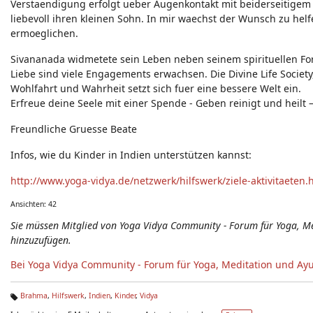
Verstaendigung erfolgt ueber Augenkontakt mit beiderseitigem 
liebevoll ihren kleinen Sohn. In mir waechst der Wunsch zu hel
ermoeglichen.
Sivananada widmetete sein Leben neben seinem spirituellen For
Liebe sind viele Engagements erwachsen. Die Divine Life Society
Wohlfahrt und Wahrheit setzt sich fuer eine bessere Welt ein.
Erfreue deine Seele mit einer Spende - Geben reinigt und heilt 
Freundliche Gruesse Beate
Infos, wie du Kinder in Indien unterstützen kannst:
http://www.yoga-vidya.de/netzwerk/hilfswerk/ziele-aktivitaeten.
Ansichten: 42
Sie müssen Mitglied von Yoga Vidya Community - Forum für Yoga, 
hinzuzufügen.
Bei Yoga Vidya Community - Forum für Yoga, Meditation und Ay
Brahma
,
Hilfswerk
,
Indien
,
Kinder
,
Vidya
Ta