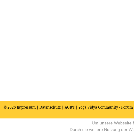
© 2026
Impressum
|
Datenschutz
|
AGB's
| Yoga Vidya Community - Forum 
Um unsere Webseite fü
Durch die weitere Nutzung der W