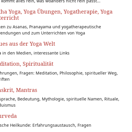
 kommt alles rein, was woanders nicht rein passt...
ha Yoga, Yoga Übungen, Yogatherapie, Yoga
erricht
gen zu Asanas, Pranayama und yogatherapeutische
endungen und zum Unterrichten von Yoga
es aus der Yoga Welt
 in den Medien, interessante Links
itation, Spiritualität
hrungen, Fragen: Meditation, Philosophie, spiritueller Weg,
iften
skrit, Mantras
prache, Bedeutung, Mythologie, spirituelle Namen, Rituale,
duismus
urveda
ische Heilkunde: Erfahrungsaustausch, Fragen