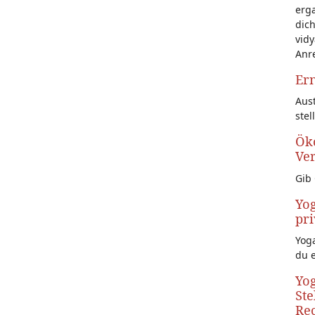
erg
dich
vidy
Anr
Ern
Aust
stel
Öko
Ve
Gib 
Yog
pri
Yoga
du 
Yog
Ste
Rec