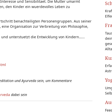
Interesse und Sensibilitaet. Die Mutter umarmt
Sch
fen, den Kinder ein wuerdevolles Leben zu
Kraf
Elfe
tschritt benachteiligten Personengruppen. Aus seiner
Fr
, eine Organisation zur Verbreitung von Philosophie,
Tau
– und unterstuetzt die Entwicklung von Kindern…...
dein
gese
Allt
Kun
html
Erf
Astr
Yog
Meditation und Ayurveda sein, um Kommentare
Umg
Sel
urveda
dabei sein
Au
Feed