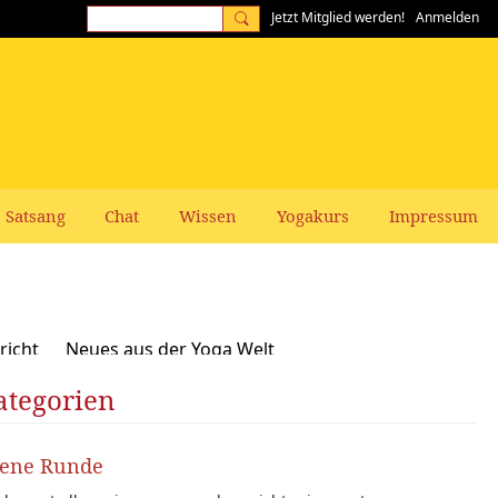
Jetzt Mitglied werden!
Anmelden
Satsang
Chat
Wissen
Yogakurs
Impressum
richt
Neues aus der Yoga Welt
ategorien
Frauen-Themen
Kundalini und Chakras
zepte, Vegan, Vegetarisch
fene Runde
rer gesucht: Stellenangebote Stellengesuche