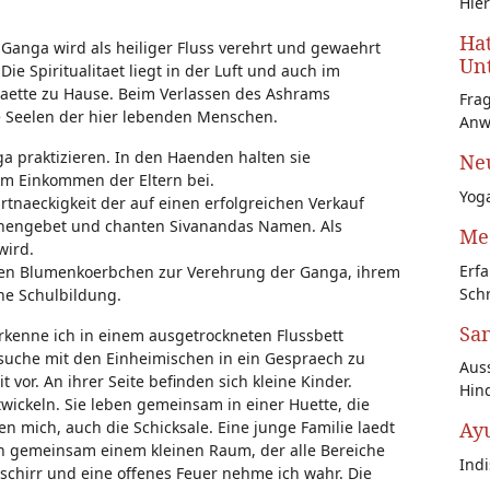
Hier
Hat
e Ganga wird als heiliger Fluss verehrt und gewaehrt
Unt
ie Spiritualitaet liegt in der Luft und auch im
taette zu Hause. Beim Verlassen des Ashrams
Fra
e Seelen der hier lebenden Menschen.
Anw
a praktizieren. In den Haenden halten sie
Neu
um Einkommen der Eltern bei.
Yoga
artnaeckigkeit der auf einen erfolgreichen Verkauf
Sonnengebet und chanten Sivanandas Namen. Als
Med
wird.
Erfa
cken Blumenkoerbchen zur Verehrung der Ganga, ihrem
Schr
hne Schulbildung.
San
rkenne ich in einem ausgetrockneten Flussbett
suche mit den Einheimischen in ein Gespraech zu
Auss
 vor. An ihrer Seite befinden sich kleine Kinder.
Hin
wickeln. Sie leben gemeinsam in einer Huette, die
Ay
n mich, auch die Schicksale. Eine junge Familie laedt
en gemeinsam einem kleinen Raum, der alle Bereiche
Ind
eschirr und eine offenes Feuer nehme ich wahr. Die